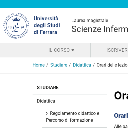
Cerca
Università
nel
Laurea magistrale
degli Studi
sito
Scienze Infermi
di Ferrara
IL CORSO
ISCRIVER
Home
Studiare
Didattica
Orari delle lezio
N
STUDIARE
a
Or
v
Didattica
i
g
Regolamento didattico e
Orari
a
Percorso di formazione
z
Alle pa