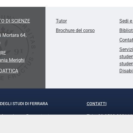
O DI SCIENZE
Tutor
Sedi e
Brochure del corso
Biblio
i Mortara 64,
Contat
a
Serviz
ORE
studen
ania Merighi
studen
DATTICA
Disabi
DEGLI STUDI DI FERRARA
CONTATTI
rof.ssa Laura Ramaciotti
Tel. +39 0532 293111
o Ariosto, 35 - 44121 Ferrara
Fax. +39 0532 29303
370382 - P.IVA 00434690384
PEC