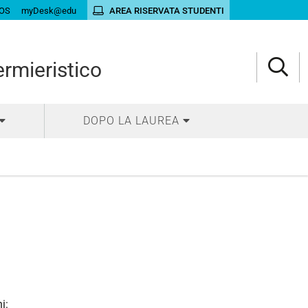
OS
myDesk@edu
AREA RISERVATA STUDENTI
ermieristico
DOPO LA LAUREA
i: