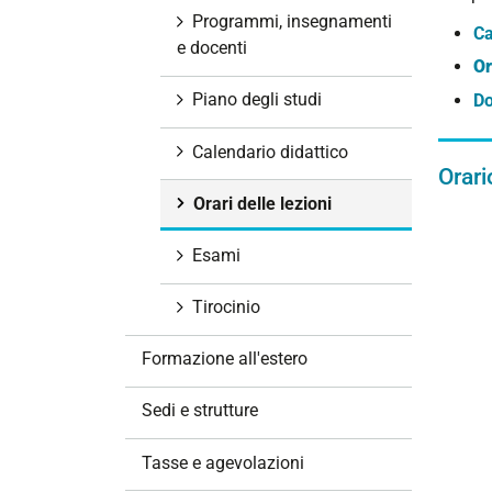
i
Programmi, insegnamenti
Ca
o
e docenti
Or
n
e
Piano degli studi
Do
Calendario didattico
Orari
Orari delle lezioni
Esami
Tirocinio
Formazione all'estero
Sedi e strutture
Tasse e agevolazioni