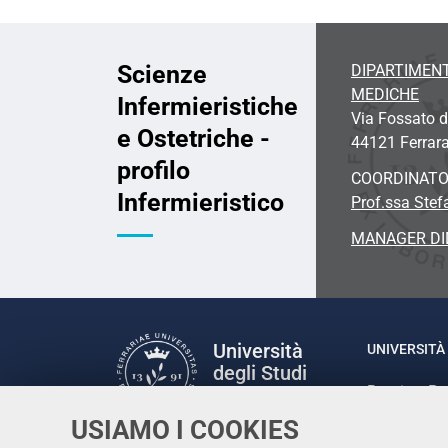
Scienze
DIPARTIMENT
MEDICHE
Infermieristiche
Via Fossato d
e Ostetriche -
44121 Ferrar
profilo
COORDINAT
Infermieristico
Prof.ssa Stef
MANAGER DI
Università
UNIVERSITÀ 
degli Studi
Rettrice: P
di Ferrara
via Ludovic
USIAMO I COOKIES
C.F. 80007
Seguici su