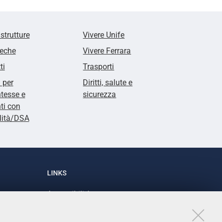
 strutture
Vivere Unife
teche
Vivere Ferrara
ti
Trasporti
i per
Diritti, salute e
tesse e
sicurezza
ti con
lità/DSA
LINKS
Accessibilità
1
Dichiarazione di accessibilità