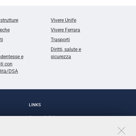
 strutture
Vivere Unife
teche
Vivere Ferrara
ti
Trasporti
i
Diritti, salute e
udentesse e
sicurezza
ti con
lità/DSA
LINKS
Accessibilità
1
Dichiarazione di accessibilità