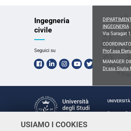
Ingegneria
DIPARTIMENT
INGEGNERIA
civile
Via Saragat 1
COORDINAT
Seguici su
Prof.ssa Ele
MANAGER DI
Facebook
Linkedin
Instagram
Youtube
Twitter
Dr.ssa Giulia
Università
UNIVERSITÀ 
degli Studi
Rettrice: P
di Ferrara
via Ludovic
USIAMO I COOKIES
C.F. 80007
Seguici su