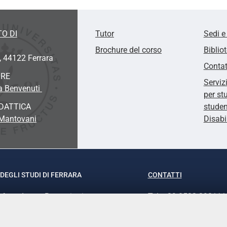
O DI
Tutor
Sedi e
Brochure del corso
Biblio
, 44122 Ferrara
Contat
ORE
Serviz
na Benvenuti
per st
DATTICA
studen
 Mantovani
Disabi
DEGLI STUDI DI FERRARA
CONTATTI
rof.ssa Laura Ramaciotti
Tel. +39 0532 293111
o Ariosto, 35 - 44121 Ferrara
Fax. +39 0532 29303
370382 - P.IVA 00434690384
PEC