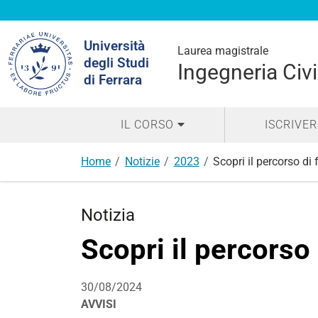
Cerca
Università
nel
Laurea magistrale
degli Studi
sito
Ingegneria Civi
di Ferrara
IL CORSO
ISCRIVER
Home
Notizie
2023
Scopri il percorso d
Notizia
Scopri il percors
30/08/2024
AVVISI