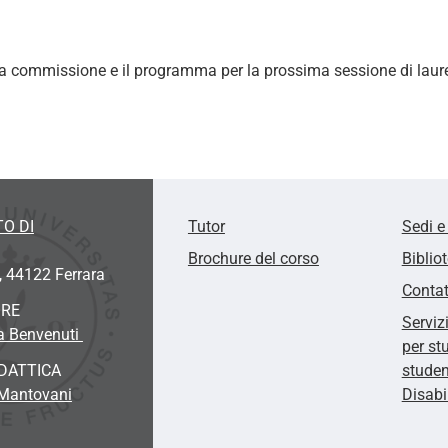
la commissione e il programma per la prossima sessione di laure
O DI
Tutor
Sedi e
Brochure del corso
Biblio
, 44122 Ferrara
Contat
ORE
Serviz
na Benvenuti
per st
DATTICA
studen
 Mantovani
Disabi