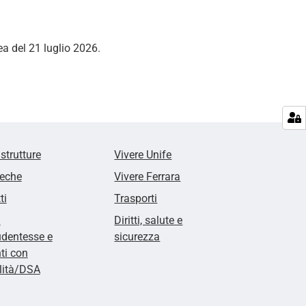
a del 21 luglio 2026.
 strutture
Vivere Unife
teche
Vivere Ferrara
ti
Trasporti
i
Diritti, salute e
udentesse e
sicurezza
ti con
lità/DSA