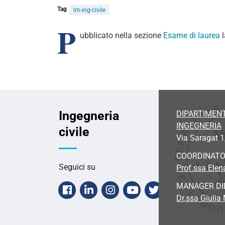
Tag
lm-ing-civile
P
ubblicato nella sezione
Esame di laurea
Ingegneria
DIPARTIMENT
INGEGNERIA
civile
Via Saragat 1
COORDINAT
Seguici su
Prof.ssa Ele
MANAGER DI
Facebook
Linkedin
Instagram
Youtube
Twitter
Dr.ssa Giulia