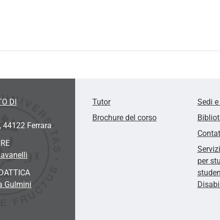
O DI
Tutor
Sedi e
Brochure del corso
Biblio
, 44122 Ferrara
Contat
ORE
Serviz
avanelli
per st
DATTICA
studen
a Gulmini
Disabi