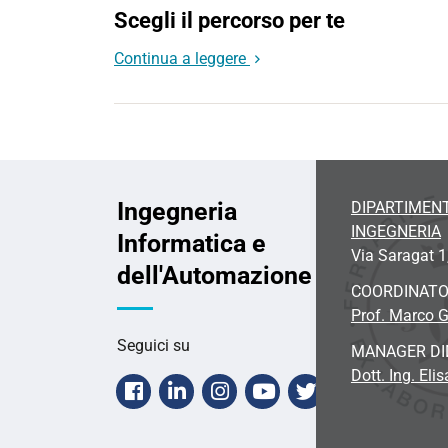
Scegli il percorso per te
Continua a leggere
Ingegneria
DIPARTIMENT
INGEGNERIA
Informatica e
Via Saragat 1
dell'Automazione
COORDINAT
Prof. Marco G
Seguici su
MANAGER DI
Dott. Ing.
Elis
Facebook
Linkedin
Instagram
Youtube
Twitter