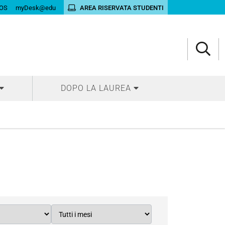
OS
myDesk@edu
AREA RISERVATA STUDENTI
DOPO LA LAUREA