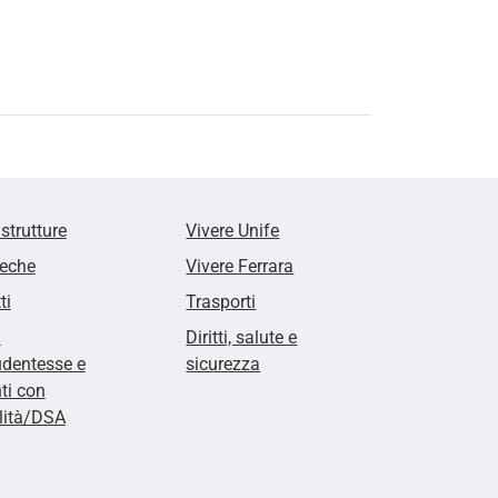
 strutture
Vivere Unife
teche
Vivere Ferrara
ti
Trasporti
i
Diritti, salute e
udentesse e
sicurezza
ti con
lità/DSA