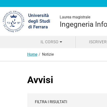
Cerca
Università
nel
Laurea magistrale
degli Studi
sito
Ingegneria Inf
di Ferrara
IL CORSO
ISCRIVER
Home
Notizie
Avvisi
FILTRA I RISULTATI