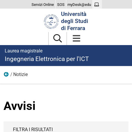
Servizi Online
SOS
myDesk@edu
Cerca
Università
nel
degli Studi
sito
di Ferrara
Laurea magistrale
Ingegneria Elettronica per l'ICT
Notizie
Home
Avvisi
FILTRA I RISULTATI