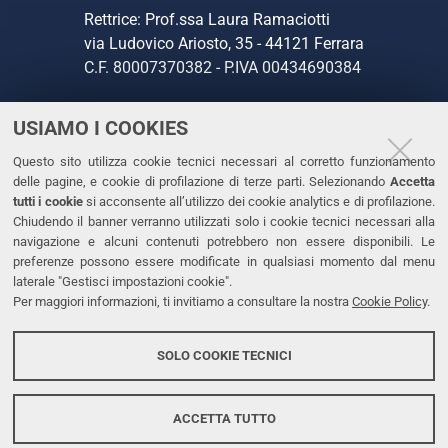
Rettrice: Prof.ssa Laura Ramaciotti
via Ludovico Ariosto, 35 - 44121 Ferrara
C.F. 80007370382 - P.IVA 00434690384
USIAMO I COOKIES
CONTATTI
Questo sito utilizza cookie tecnici necessari al corretto funzionamento
Tel. +39 0532 293111
delle pagine, e cookie di profilazione di terze parti. Selezionando
Accetta
Fax. +39 0532 293031
tutti i cookie
si acconsente all’utilizzo dei cookie analytics e di profilazione.
PEC
Chiudendo il banner verranno utilizzati solo i cookie tecnici necessari alla
navigazione e alcuni contenuti potrebbero non essere disponibili. Le
preferenze possono essere modificate in qualsiasi momento dal menu
LINKS
laterale "Gestisci impostazioni cookie".
Per maggiori informazioni, ti invitiamo a consultare la nostra
Cookie Policy
.
Accessibilità
Dichiarazione di accessibilità
SOLO COOKIE TECNICI
Protezione dati personali
Cookies
ACCETTA TUTTO