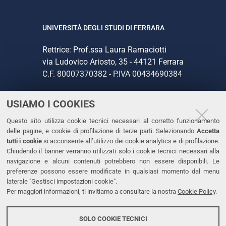
UNIVERSITÀ DEGLI STUDI DI FERRARA
Rettrice: Prof.ssa Laura Ramaciotti
via Ludovico Ariosto, 35 - 44121 Ferrara
C.F. 80007370382 - P.IVA 00434690384
USIAMO I COOKIES
CONTATTI
Questo sito utilizza cookie tecnici necessari al corretto funzionamento
Tel. +39 0532 293111
delle pagine, e cookie di profilazione di terze parti. Selezionando
Accetta
Fax. +39 0532 293031
tutti i cookie
si acconsente all’utilizzo dei cookie analytics e di profilazione.
PEC
Chiudendo il banner verranno utilizzati solo i cookie tecnici necessari alla
navigazione e alcuni contenuti potrebbero non essere disponibili. Le
preferenze possono essere modificate in qualsiasi momento dal menu
LINKS
laterale "Gestisci impostazioni cookie".
Per maggiori informazioni, ti invitiamo a consultare la nostra
Cookie Policy
.
Accessibilità
Dichiarazione di accessibilità
SOLO COOKIE TECNICI