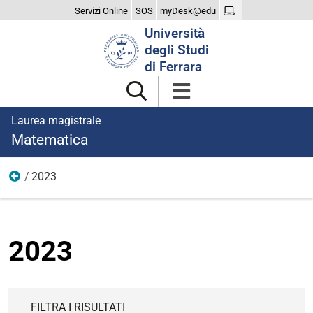
Servizi Online
SOS
myDesk@edu
Cerca
Università
nel
degli Studi
sito
di Ferrara
Laurea magistrale
Matematica
2023
Notizie
2023
FILTRA I RISULTATI