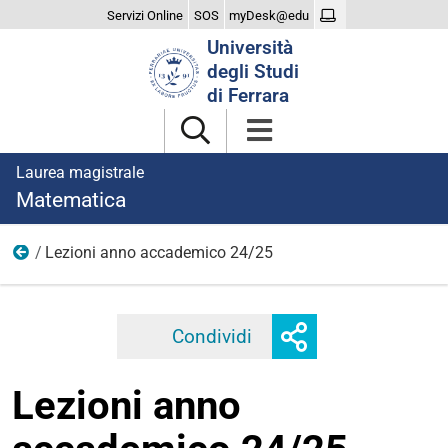
Servizi Online
SOS
myDesk@edu
Cerca
Università
nel
degli Studi
sito
di Ferrara
Laurea magistrale
Matematica
Lezioni anno accademico 24/25
2024
Mostra
Condividi
Facebook
Twitter
Linkedi
o
nascondi
Lezioni anno
opzioni
di
condivisione