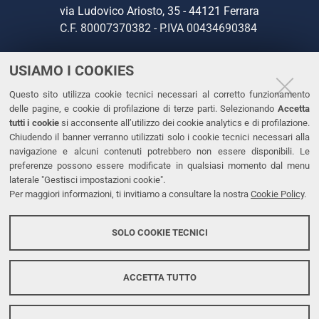
via Ludovico Ariosto, 35 - 44121 Ferrara
C.F. 80007370382 - P.IVA 00434690384
USIAMO I COOKIES
CONTATTI
Questo sito utilizza cookie tecnici necessari al corretto funzionamento
Tel. +39 0532 293111
delle pagine, e cookie di profilazione di terze parti. Selezionando
Accetta
Fax. +39 0532 293031
tutti i cookie
si acconsente all’utilizzo dei cookie analytics e di profilazione.
PEC
Chiudendo il banner verranno utilizzati solo i cookie tecnici necessari alla
navigazione e alcuni contenuti potrebbero non essere disponibili. Le
preferenze possono essere modificate in qualsiasi momento dal menu
LINKS
laterale "Gestisci impostazioni cookie".
Per maggiori informazioni, ti invitiamo a consultare la nostra
Cookie Policy
.
Accessibilità
Dichiarazione di accessibilità
SOLO COOKIE TECNICI
Protezione dati personali
Cookies
ACCETTA TUTTO