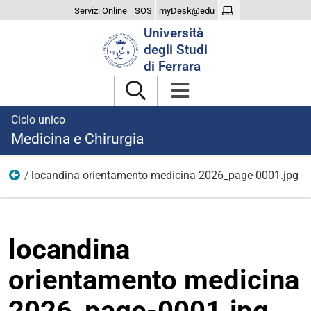
Servizi Online
SOS
myDesk@edu
Cerca
Università
nel
degli Studi
sito
di Ferrara
Ciclo unico
Medicina e Chirurgia
locandina orientamento medicina 2026_page-0001.jpg
2026
locandina
orientamento medicina
2026_page-0001.jpg