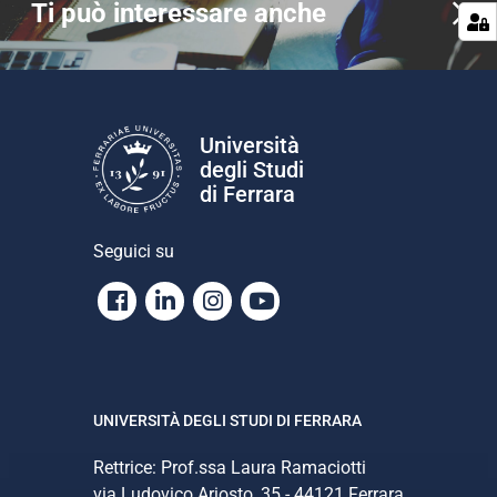
Ti può interessare anche
Università
degli Studi
di Ferrara
Seguici su
Facebook
Linkedin
Instagram
Youtube
UNIVERSITÀ DEGLI STUDI DI FERRARA
Rettrice: Prof.ssa Laura Ramaciotti
via Ludovico Ariosto, 35 - 44121 Ferrara