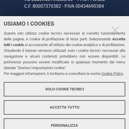
C.F. 80007370382 - P.IVA 00434690384
USIAMO I COOKIES
CONTATTI
Questo sito utilizza cookie tecnici necessari al corretto funzionamento
Tel. +39 0532 293111
delle pagine, e cookie di profilazione di terze parti. Selezionando
Accetta
Fax. +39 0532 293031
tutti i cookie
si acconsente all’utilizzo dei cookie analytics e di profilazione.
PEC
Chiudendo il banner verranno utilizzati solo i cookie tecnici necessari alla
navigazione e alcuni contenuti potrebbero non essere disponibili. Le
preferenze possono essere modificate in qualsiasi momento dal menu
LINKS
laterale "Gestisci impostazioni cookie".
Per maggiori informazioni, ti invitiamo a consultare la nostra
Cookie Policy
.
Accessibilità
Dichiarazione di accessibilità
SOLO COOKIE TECNICI
Protezione dati personali
Cookies
ACCETTA TUTTO
PERSONALIZZA
Copyright @ 2026, Università di Ferrara