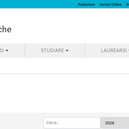
Redazione
Servizi Online
S
che
SI
STUDIARE
LAUREARSI