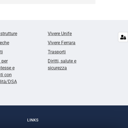
 strutture
Vivere Unife
teche
Vivere Ferrara
ti
Trasporti
i per
Diritti, salute e
tesse e
sicurezza
ti con
lità/DSA
LINKS