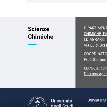
Scienze
DIPARTIMENT
CHIMICHE, 
Chimiche
ED AGRARIE
Via Luigi Bors
COORDINAT
Prof. Stefano
MANAGER DI
Dott.ssa Agne
Università
UNIVERSITÀ 
degli Studi