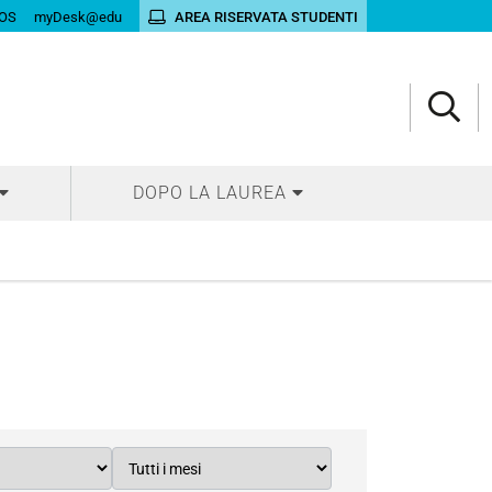
OS
myDesk@edu
AREA RISERVATA STUDENTI
DOPO LA LAUREA