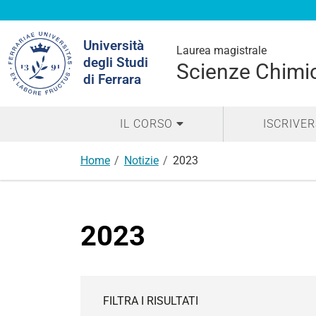
Cerca
Università
nel
Laurea magistrale
degli Studi
sito
Scienze Chimi
di Ferrara
IL CORSO
ISCRIVER
Home
Notizie
2023
2023
FILTRA I RISULTATI