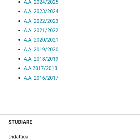
A.A. 2024/2025
A.A. 2023/2024
A.A. 2022/2023
A.A. 2021/2022
A.A. 2020/2021
A.A. 2019/2020
A.A. 2018/2019
A.A.2017/2018
A.A. 2016/2017
N
STUDIARE
a
v
Didattica