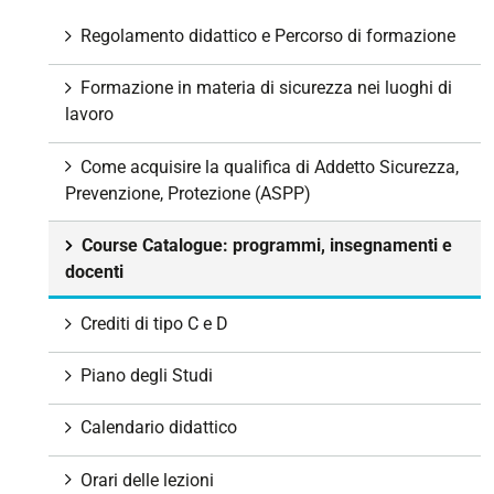
i
g
Regolamento didattico e Percorso di formazione
a
z
Formazione in materia di sicurezza nei luoghi di
i
lavoro
o
n
Come acquisire la qualifica di Addetto Sicurezza,
e
Prevenzione, Protezione (ASPP)
Course Catalogue: programmi, insegnamenti e
docenti
Crediti di tipo C e D
Piano degli Studi
Calendario didattico
Orari delle lezioni