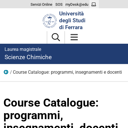
Servizi Online
SOS
myDesk@edu
Cerca
Università
nel
degli Studi
sito
di Ferrara
Laurea magistrale
Scienze Chimiche
Course Catalogue: programmi, insegnamenti e docenti
Didattica
Course Catalogue:
programmi,
insegnamenti, docenti