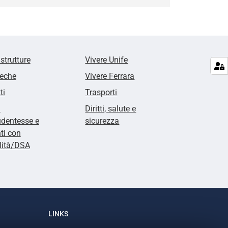
 strutture
Vivere Unife
teche
Vivere Ferrara
ti
Trasporti
i
Diritti, salute e
udentesse e
sicurezza
ti con
lità/DSA
LINKS