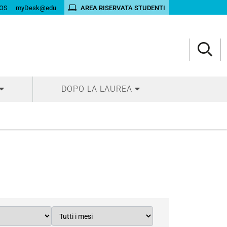
OS
myDesk@edu
AREA RISERVATA STUDENTI
DOPO LA LAUREA