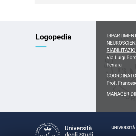
Logopedia
DIPARTIMENT
NEUROSCIEN
RIABILITAZI
Via Luigi Bors
Ferrara
COORDINATO
Prof. France
MANAGER DI
Università
UNIVERSITÀ 
degli Studi