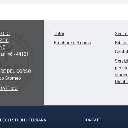
O DI
Tutor
Sedi e
ZE E
Brochure del corso
Biblio
ONE
Contat
ari, 46 - 44121
Serviz
per st
RE DEL CORSO
studen
sco Stomeo
Disabi
DATTICO
DEGLI STUDI DI FERRARA
CONTATTI