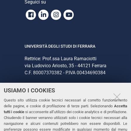
Seguici su
Facebook
Linkedin
Instagram
Youtube
UNIVERSITÀ DEGLI STUDI DI FERRARA
Rettrice: Prof.ssa Laura Ramaciotti
via Ludovico Ariosto, 35 - 44121 Ferrara
C.F. 80007370382 - P.IVA 00434690384
USIAMO I COOKIES
CONTATTI
Questo sito utilizza cookie tecnici necessari al corretto funzionamento
Tel. +39 0532 293111
delle pagine, e cookie di profilazione di terze parti. Selezionando
Accetta
Fax. +39 0532 293031
tutti i cookie
si acconsente all’utilizzo dei cookie analytics e di profilazione.
PEC
Chiudendo il banner verranno utilizzati solo i cookie tecnici necessari alla
navigazione e alcuni contenuti potrebbero non essere disponibili. Le
preferenze possono essere modificate in qualsiasi momento dal menu