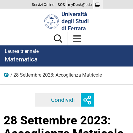
Servizi Online
SOS
myDesk@edu
Cerca
Università
nel
degli Studi
sito
di Ferrara
Laurea triennale
Matematica
28 Settembre 2023: Accoglienza Matricole
2023
Mostra
Condividi
Facebook
Twitter
Linkedi
o
nascondi
28 Settembre 2023:
opzioni
di
condivisione