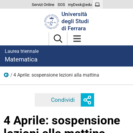
Servizi Online
SOS
myDesk@edu
Cerca
Università
nel
degli Studi
sito
di Ferrara
Laurea triennale
Matematica
4 Aprile: sospensione lezioni alla mattina
2023
Mostra
Condividi
Facebook
Twitter
Linkedi
o
nascondi
4 Aprile: sospensione
opzioni
di
condivisione