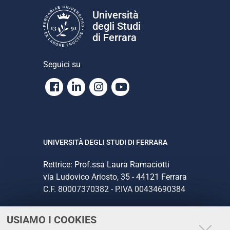
Università
degli Studi
di Ferrara
Seguici su
Facebook
Linkedin
Instagram
Youtube
UNIVERSITÀ DEGLI STUDI DI FERRARA
Rettrice: Prof.ssa Laura Ramaciotti
via Ludovico Ariosto, 35 - 44121 Ferrara
C.F. 80007370382 - P.IVA 00434690384
USIAMO I COOKIES
CONTATTI