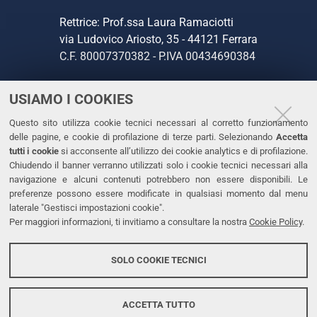
Rettrice: Prof.ssa Laura Ramaciotti
via Ludovico Ariosto, 35 - 44121 Ferrara
C.F. 80007370382 - P.IVA 00434690384
USIAMO I COOKIES
CONTATTI
Questo sito utilizza cookie tecnici necessari al corretto funzionamento
Tel. +39 0532 293111
delle pagine, e cookie di profilazione di terze parti. Selezionando
Accetta
Fax. +39 0532 293031
tutti i cookie
si acconsente all’utilizzo dei cookie analytics e di profilazione.
PEC
Chiudendo il banner verranno utilizzati solo i cookie tecnici necessari alla
navigazione e alcuni contenuti potrebbero non essere disponibili. Le
preferenze possono essere modificate in qualsiasi momento dal menu
LINKS
laterale "Gestisci impostazioni cookie".
Per maggiori informazioni, ti invitiamo a consultare la nostra
Cookie Policy
.
Accessibilità
Dichiarazione di accessibilità
SOLO COOKIE TECNICI
Protezione dati personali
Cookies
ACCETTA TUTTO