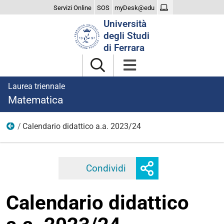
Servizi Online
SOS
myDesk@edu
Cerca
Università
nel
degli Studi
sito
di Ferrara
Laurea triennale
Matematica
Calendario didattico a.a. 2023/24
2023
Mostra
Condividi
Facebook
Twitter
Linkedi
o
nascondi
Calendario didattico
opzioni
di
condivisione