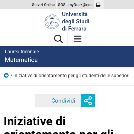
Servizi Online
SOS
myDesk@edu
Cerca
Università
nel
degli Studi
sito
di Ferrara
Laurea triennale
Matematica
Iniziative di orientamento per gli studenti delle superiori
2023
Mostra
Condividi
Facebook
Twitter
Linkedi
o
nascondi
Iniziative di
opzioni
di
condivisione