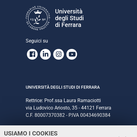
Università
degli Studi
di Ferrara
Seguici su
Facebook
Linkedin
Instagram
Youtube
UNIVERSITÀ DEGLI STUDI DI FERRARA
Rettrice: Prof.ssa Laura Ramaciotti
via Ludovico Ariosto, 35 - 44121 Ferrara
C.F. 80007370382 - P.IVA 00434690384
USIAMO I COOKIES
CONTATTI