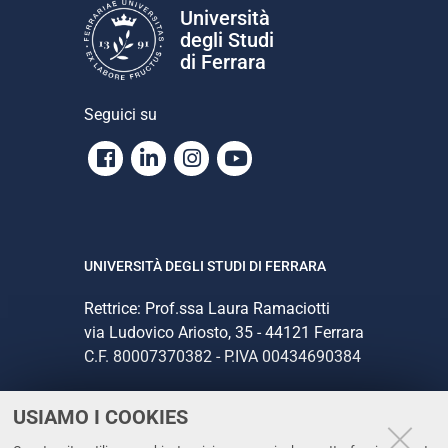
Università
degli Studi
di Ferrara
Seguici su
Facebook
Linkedin
Instagram
Youtube
UNIVERSITÀ DEGLI STUDI DI FERRARA
Rettrice: Prof.ssa Laura Ramaciotti
via Ludovico Ariosto, 35 - 44121 Ferrara
C.F. 80007370382 - P.IVA 00434690384
USIAMO I COOKIES
CONTATTI