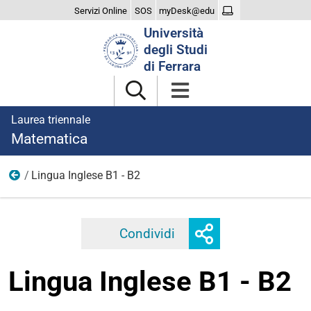
Servizi Online
SOS
myDesk@edu
Cerca
Università
nel
degli Studi
sito
di Ferrara
Laurea triennale
Matematica
Lingua Inglese B1 - B2
2024
Mostra
Condividi
Facebook
Twitter
Linkedi
o
nascondi
Lingua Inglese B1 - B2
opzioni
di
condivisione