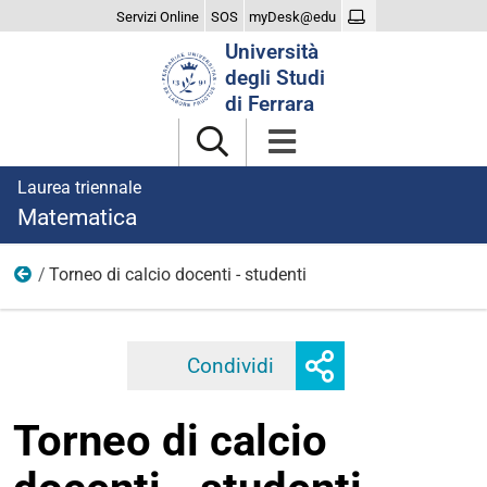
Servizi Online
SOS
myDesk@edu
Cerca
Università
nel
degli Studi
sito
di Ferrara
Laurea triennale
Matematica
Torneo di calcio docenti - studenti
2024
Mostra
Condividi
Facebook
Twitter
Linkedi
o
nascondi
Torneo di calcio
opzioni
di
condivisione