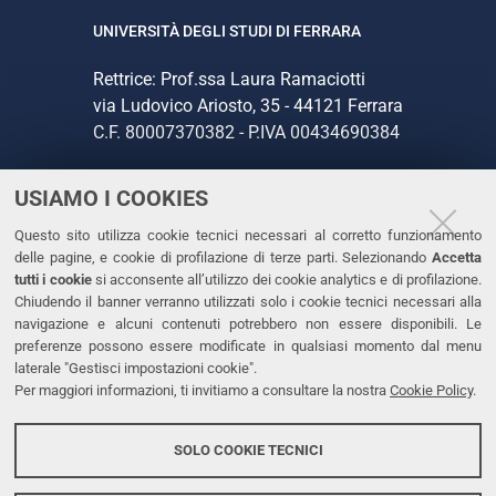
UNIVERSITÀ DEGLI STUDI DI FERRARA
Rettrice: Prof.ssa Laura Ramaciotti
via Ludovico Ariosto, 35 - 44121 Ferrara
C.F. 80007370382 - P.IVA 00434690384
USIAMO I COOKIES
CONTATTI
Questo sito utilizza cookie tecnici necessari al corretto funzionamento
Tel. +39 0532 293111
delle pagine, e cookie di profilazione di terze parti. Selezionando
Accetta
Fax. +39 0532 293031
tutti i cookie
si acconsente all’utilizzo dei cookie analytics e di profilazione.
PEC
Chiudendo il banner verranno utilizzati solo i cookie tecnici necessari alla
navigazione e alcuni contenuti potrebbero non essere disponibili. Le
preferenze possono essere modificate in qualsiasi momento dal menu
LINKS
laterale "Gestisci impostazioni cookie".
Per maggiori informazioni, ti invitiamo a consultare la nostra
Cookie Policy
.
Accessibilità
Dichiarazione di accessibilità
SOLO COOKIE TECNICI
Protezione dati personali