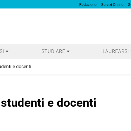
Redazione
Servizi Online
S
SI
STUDIARE
LAUREARSI
udenti e docenti
 studenti e docenti