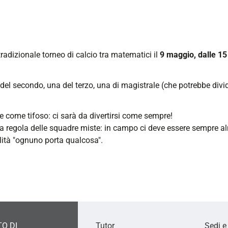
tradizionale
torneo di
calcio
tra matematici
il
9 maggio, dalle 15
l secondo, una del terzo, una di magistrale (che potrebbe divid
 come tifoso: ci sarà da divertirsi come sempre!
on la regola delle squadre miste: in campo ci deve essere sempre
ità "ognuno porta qualcosa".
O DI
Tutor
Sedi e