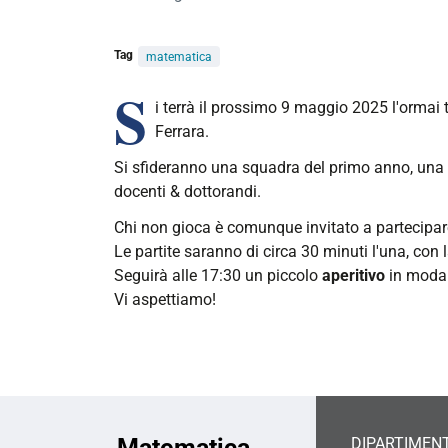
Tag
matematica
S
i terrà il prossimo 9 maggio 2025
l'ormai 
Ferrara.
Si sfideranno
una squadra del primo anno, una de
docenti & dottorandi.
Chi non gioca è comunque invitato a partecipare
L
e partite saranno di circa 30 minuti l'una, c
Seguirà alle 17:30 un piccolo
aperitivo
in modal
Vi aspettiamo!
Matematica
DIPARTIMENT