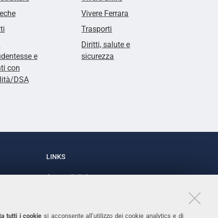
teche
Vivere Ferrara
ti
Trasporti
i
Diritti, salute e
udentesse e
sicurezza
ti con
lità/DSA
LINKS
Accessibilità
1
Dichiarazione di accessibilità
Protezione dati personali
a tutti i cookie
si acconsente all’utilizzo dei cookie analytics e di