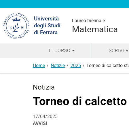
Cerca
Università
nel
Laurea triennale
degli Studi
sito
Matematica
di Ferrara
IL CORSO
ISCRIVER
Home
Notizie
2025
Torneo di calcetto st
Notizia
Torneo di calcetto
17/04/2025
AVVISI