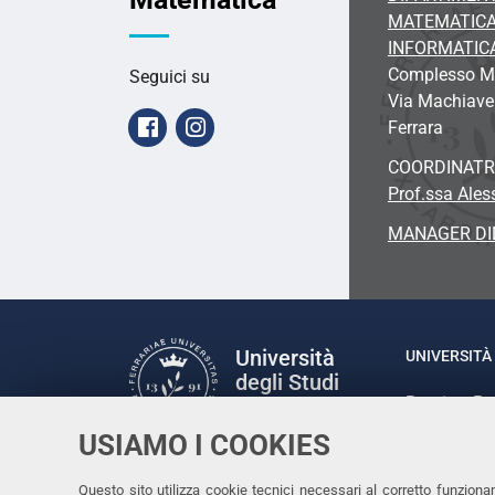
MATEMATICA
INFORMATIC
Complesso Ma
Seguici su
Via Machiavel
Facebook
Instagram
Ferrara
COORDINATR
Prof.ssa Ales
MANAGER DI
Università
UNIVERSITÀ 
degli Studi
Rettrice: P
di Ferrara
via Ludovic
USIAMO I COOKIES
C.F. 80007
Seguici su
Questo sito utilizza cookie tecnici necessari al corretto funziona