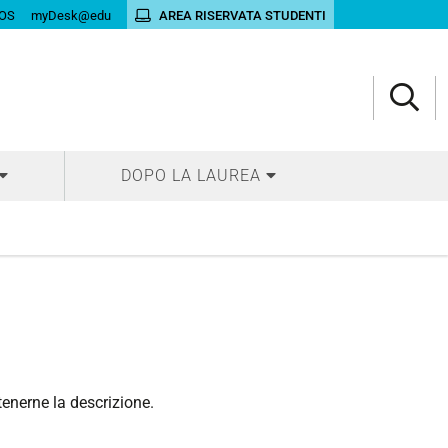
OS
myDesk@edu
AREA RISERVATA STUDENTI
DOPO LA LAUREA
tenerne la descrizione.