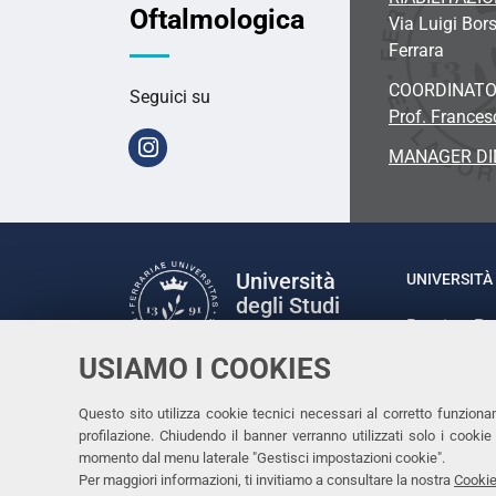
Oftalmologica
Via Luigi Bors
Ferrara
COORDINATO
Seguici su
Prof. France
Instagram
MANAGER DI
Università
UNIVERSITÀ 
degli Studi
Rettrice: P
di Ferrara
via Ludovic
USIAMO I COOKIES
C.F. 80007
Seguici su
Questo sito utilizza cookie tecnici necessari al corretto funziona
Facebook
Linkedin
Instagram
Youtube
profilazione. Chiudendo il banner verranno utilizzati solo i cook
momento dal menu laterale "Gestisci impostazioni cookie".
Per maggiori informazioni, ti invitiamo a consultare la nostra
Cookie