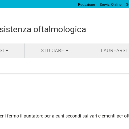
Redazione
Servizi Online
S
ssistenza oftalmologica
SI
STUDIARE
LAUREARSI
ni fermo il puntatore per alcuni secondi sui vari elementi per ot