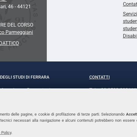
Contat
ari, 46 - 44121
Serviz
studen
RE DEL CORSO
studen
sco Parmeggiani
Disabi
DATTICO
DEGLI STUDI DI FERRARA
CONTATTI
rof.ssa Laura Ramaciotti
Tel. +39 0532 293111
o Ariosto, 35 - 44121 Ferrara
Fax. +39 0532 29303
370382 - P.IVA 00434690384
PEC
mento delle pagine, e cookie di profilazione di terze parti. Selezionando
Accett
ie tecnici necessari alla navigazione e alcuni contenuti potrebbero non essere
 Policy
.