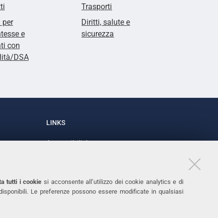
ti
Trasporti
i per
Diritti, salute e
tesse e
sicurezza
ti con
lità/DSA
LINKS
Accessibilità
1
Dichiarazione di accessibilità
Protezione dati personali
a tutti i cookie
si acconsente all’utilizzo dei cookie analytics e di
Cookies
 disponibili. Le preferenze possono essere modificate in qualsiasi