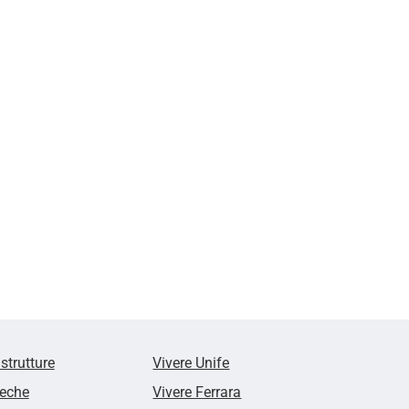
 strutture
Vivere Unife
teche
Vivere Ferrara