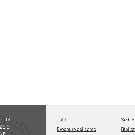
O DI
Tutor
Sedi e
ZE E
Brochure del corso
Biblio
ONE