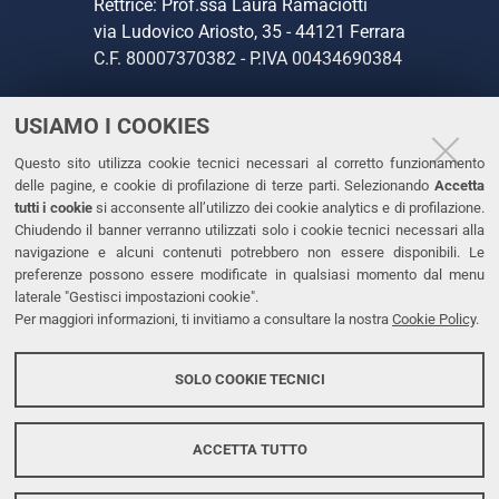
Rettrice: Prof.ssa Laura Ramaciotti
via Ludovico Ariosto, 35 - 44121 Ferrara
C.F. 80007370382 - P.IVA 00434690384
USIAMO I COOKIES
CONTATTI
Questo sito utilizza cookie tecnici necessari al corretto funzionamento
Tel. +39 0532 293111
delle pagine, e cookie di profilazione di terze parti. Selezionando
Accetta
Fax. +39 0532 293031
tutti i cookie
si acconsente all’utilizzo dei cookie analytics e di profilazione.
PEC
Chiudendo il banner verranno utilizzati solo i cookie tecnici necessari alla
navigazione e alcuni contenuti potrebbero non essere disponibili. Le
preferenze possono essere modificate in qualsiasi momento dal menu
LINKS
laterale "Gestisci impostazioni cookie".
Per maggiori informazioni, ti invitiamo a consultare la nostra
Cookie Policy
.
Accessibilità
Dichiarazione di accessibilità
SOLO COOKIE TECNICI
Protezione dati personali
Cookies
ACCETTA TUTTO