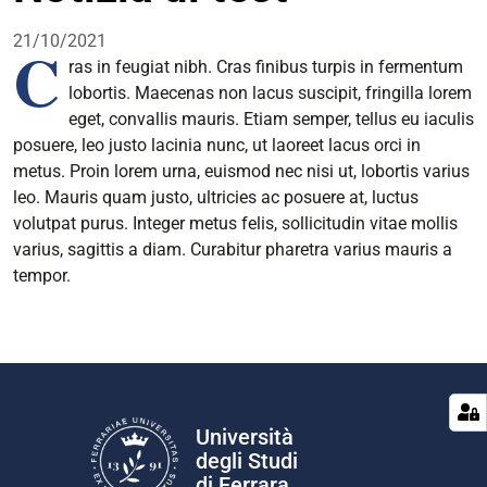
di
condivisione
21/10/2021
C
ras in feugiat nibh. Cras finibus turpis in fermentum
lobortis. Maecenas non lacus suscipit, fringilla lorem
eget, convallis mauris. Etiam semper, tellus eu iaculis
posuere, leo justo lacinia nunc, ut laoreet lacus orci in
metus. Proin lorem urna, euismod nec nisi ut, lobortis varius
leo. Mauris quam justo, ultricies ac posuere at, luctus
volutpat purus. Integer metus felis, sollicitudin vitae mollis
varius, sagittis a diam. Curabitur pharetra varius mauris a
tempor.
Università
degli Studi
di Ferrara