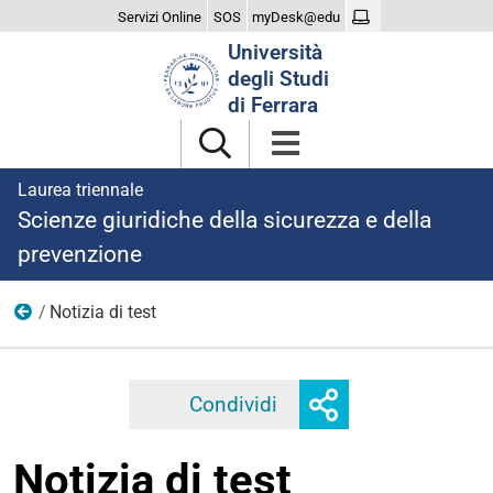
Servizi Online
SOS
myDesk@edu
Cerca
Università
nel
degli Studi
sito
di Ferrara
Laurea triennale
Scienze giuridiche della sicurezza e della
prevenzione
Notizia di test
2021
Mostra
Condividi
Facebook
Twitter
Linkedi
o
nascondi
Notizia di test
opzioni