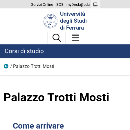
Servizi Online
SOS
myDesk@edu
Cerca
Università
nel
degli Studi
sito
di Ferrara
Corsi di studio
Palazzo Trotti Mosti
Sedi e strutture
Palazzo Trotti Mosti
Come arrivare