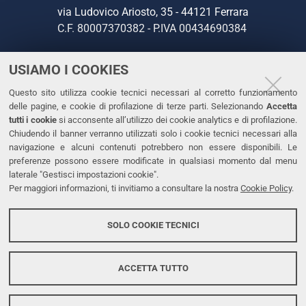
via Ludovico Ariosto, 35 - 44121 Ferrara
C.F. 80007370382 - P.IVA 00434690384
USIAMO I COOKIES
CONTATTI
Questo sito utilizza cookie tecnici necessari al corretto funzionamento
Tel. +39 0532 293111
delle pagine, e cookie di profilazione di terze parti. Selezionando
Accetta
Fax. +39 0532 293031
tutti i cookie
si acconsente all’utilizzo dei cookie analytics e di profilazione.
PEC
Chiudendo il banner verranno utilizzati solo i cookie tecnici necessari alla
navigazione e alcuni contenuti potrebbero non essere disponibili. Le
preferenze possono essere modificate in qualsiasi momento dal menu
LINKS
laterale "Gestisci impostazioni cookie".
Per maggiori informazioni, ti invitiamo a consultare la nostra
Cookie Policy
.
Accessibilità
Dichiarazione di accessibilità
SOLO COOKIE TECNICI
Protezione dati personali
Cookies
ACCETTA TUTTO