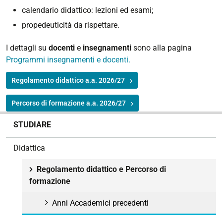
calendario didattico: lezioni ed esami;
propedeuticità da rispettare.
I dettagli su
docenti
e
insegnamenti
sono alla pagina
Programmi insegnamenti e docenti.
Regolamento didattico a.a. 2026/27
Percorso di formazione a.a. 2026/27
N
STUDIARE
a
v
Didattica
i
g
Regolamento didattico e Percorso di
a
formazione
z
i
Anni Accademici precedenti
o