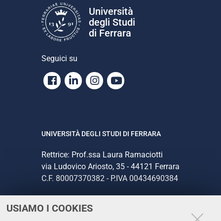
Università
degli Studi
di Ferrara
Seguici su
Facebook
Linkedin
Instagram
Youtube
UNIVERSITÀ DEGLI STUDI DI FERRARA
Rettrice: Prof.ssa Laura Ramaciotti
via Ludovico Ariosto, 35 - 44121 Ferrara
C.F. 80007370382 - P.IVA 00434690384
USIAMO I COOKIES
CONTATTI