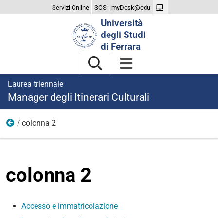
Servizi Online
SOS
myDesk@edu
Cerca
Università
nel
degli Studi
sito
di Ferrara
Laurea triennale
Manager degli Itinerari Culturali
colonna 2
Iscriversi
colonna 2
Accesso e immatricolazione