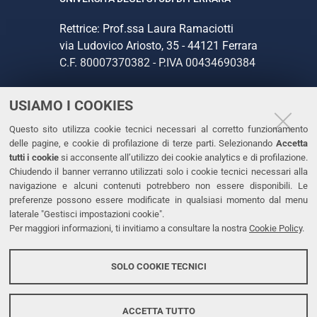
Rettrice: Prof.ssa Laura Ramaciotti
via Ludovico Ariosto, 35 - 44121 Ferrara
C.F. 80007370382 - P.IVA 00434690384
USIAMO I COOKIES
CONTATTI
Questo sito utilizza cookie tecnici necessari al corretto funzionamento
Tel. +39 0532 293111
delle pagine, e cookie di profilazione di terze parti. Selezionando
Accetta
Fax. +39 0532 293031
tutti i cookie
si acconsente all’utilizzo dei cookie analytics e di profilazione.
PEC
Chiudendo il banner verranno utilizzati solo i cookie tecnici necessari alla
navigazione e alcuni contenuti potrebbero non essere disponibili. Le
preferenze possono essere modificate in qualsiasi momento dal menu
LINKS
laterale "Gestisci impostazioni cookie".
Per maggiori informazioni, ti invitiamo a consultare la nostra
Cookie Policy
.
Accessibilità
Dichiarazione di accessibilità
SOLO COOKIE TECNICI
Protezione dati personali
Cookies
ACCETTA TUTTO