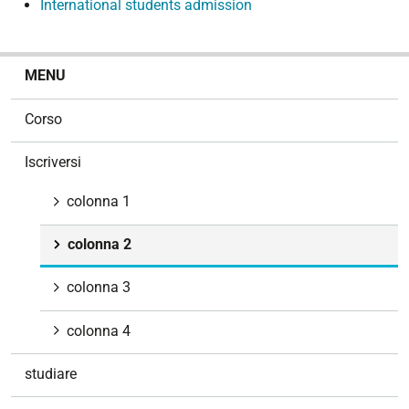
International students admission
N
MENU
a
v
Corso
i
g
Iscriversi
a
z
colonna 1
i
o
colonna 2
n
e
colonna 3
colonna 4
studiare