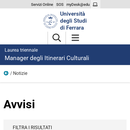
Servizi Online
SOS
myDesk@edu
Cerca
Università
nel
degli Studi
sito
di Ferrara
Laurea triennale
Manager degli Itinerari Culturali
Notizie
Home
Avvisi
FILTRA I RISULTATI