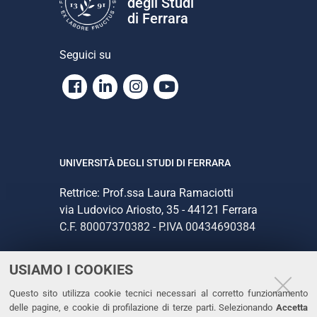
degli Studi
di Ferrara
Seguici su
Facebook
Linkedin
Instagram
Youtube
UNIVERSITÀ DEGLI STUDI DI FERRARA
Rettrice: Prof.ssa Laura Ramaciotti
via Ludovico Ariosto, 35 - 44121 Ferrara
C.F. 80007370382 - P.IVA 00434690384
USIAMO I COOKIES
CONTATTI
Questo sito utilizza cookie tecnici necessari al corretto funzionamento
Tel. +39 0532 293111
delle pagine, e cookie di profilazione di terze parti. Selezionando
Accetta
Fax. +39 0532 293031