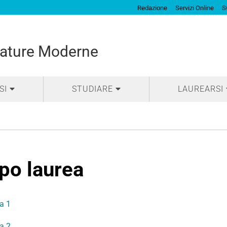
Redazione
Servizi Online
S
rature Moderne
SI
STUDIARE
LAUREARSI
po laurea
a 1
a 2