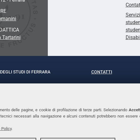
Contat
ORE
Serviz
omanini
studen
DATTICA
studen
 Tartarini
Disabi
DEGLI STUDI DI FERRARA
CONTATTI
rof.ssa Laura Ramaciotti
Tel. +39 0532 293111
o Ariosto, 35 - 44121 Ferrara
Fax. +39 0532 29303
370382 - P.IVA 00434690384
PEC
mento delle pagine, e cookie di profilazione di terze parti. Selezionando
Accett
ie tecnici necessari alla navigazione e alcuni contenuti potrebbero non essere
 Policy
.