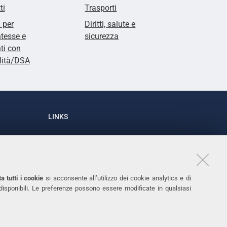
ti
Trasporti
i per
Diritti, salute e
tesse e
sicurezza
ti con
lità/DSA
LINKS
Accessibilità
1
Dichiarazione di accessibilità
Protezione dati personali
a tutti i cookie
si acconsente all’utilizzo dei cookie analytics e di
Cookies
 disponibili. Le preferenze possono essere modificate in qualsiasi