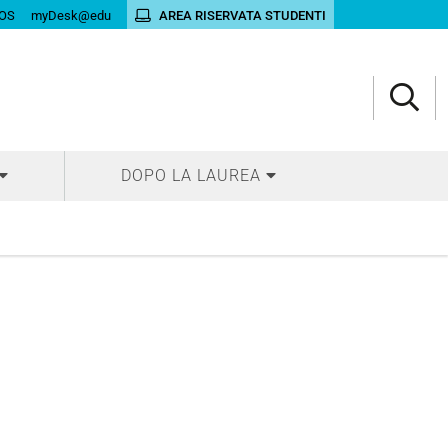
OS
myDesk@edu
AREA RISERVATA STUDENTI
DOPO LA LAUREA