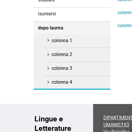
i
o
colonn
laurearsi
n
colonn
e
dopo laurea
colonna 1
colonna 2
colonna 3
colonna 4
Lingue e
DIPARTIMENT
UMANISTICI
Letterature
Via Paradiso, 