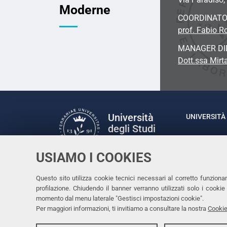
Moderne
COORDINAT
prof. Fabio R
MANAGER DI
Dott.ssa Mirta
Università
UNIVERSITÀ 
degli Studi
Rettrice: P
di Ferrara
via Ludovic
USIAMO I COOKIES
C.F. 80007
Seguici su
Questo sito utilizza cookie tecnici necessari al corretto funziona
Facebook
Linkedin
Instagram
Youtube
profilazione. Chiudendo il banner verranno utilizzati solo i cook
momento dal menu laterale "Gestisci impostazioni cookie".
Per maggiori informazioni, ti invitiamo a consultare la nostra
Cookie