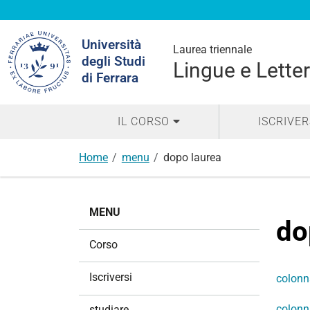
Cerca
Università
nel
Laurea triennale
degli Studi
sito
Lingue e Lette
di Ferrara
IL CORSO
ISCRIVER
Home
menu
dopo laurea
N
MENU
a
do
v
Corso
i
g
Iscriversi
colonn
a
z
colonn
studiare