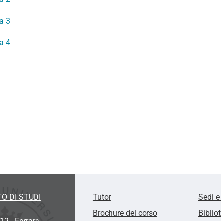
a 3
a 4
O DI STUDI
Tutor
Sedi e
Brochure del corso
Biblio
12 - Ferrara