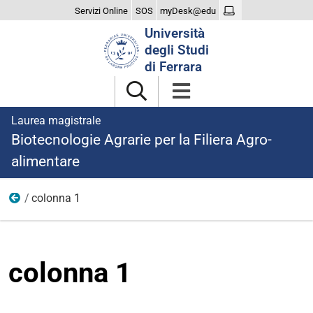
Servizi Online
SOS
myDesk@edu
Cerca
Università
nel
degli Studi
sito
di Ferrara
Laurea magistrale
Biotecnologie Agrarie per la Filiera Agro-
alimentare
colonna 1
dopo laurea
colonna 1