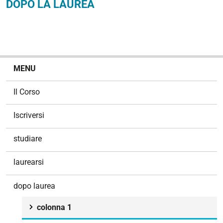
DOPO LA LAUREA
N
MENU
a
v
Il Corso
i
g
Iscriversi
a
z
studiare
i
o
laurearsi
n
e
dopo laurea
colonna 1