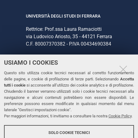
UNIVERSITÀ DEGLI STUDI DI FERRARA
Rettrice: Prof.ssa Laura Ramaciotti
via Ludovico Ariosto, 35 - 44121 Ferrara
C.F. 80007370382 - P.IVA 00434690384
USIAMO I COOKIES
CONTATTI
Questo sito utilizza cookie tecnici necessari al corretto funzionamento
Tel. +39 0532 293111
delle pagine, e cookie di profilazione di terze parti. Selezionando
Accetta
Fax. +39 0532 293031
tutti i cookie
si acconsente all’utilizzo dei cookie analytics e di profilazione.
PEC
Chiudendo il banner verranno utilizzati solo i cookie tecnici necessari alla
navigazione e alcuni contenuti potrebbero non essere disponibili. Le
preferenze possono essere modificate in qualsiasi momento dal menu
LINKS
laterale "Gestisci impostazioni cookie".
Per maggiori informazioni, ti invitiamo a consultare la nostra
Cookie Policy
.
Accessibilità
Dichiarazione di accessibilità
SOLO COOKIE TECNICI