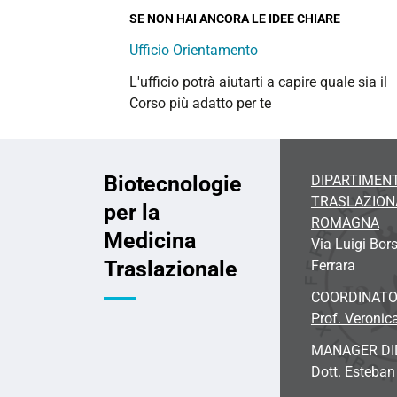
SE NON HAI ANCORA LE IDEE CHIARE
Ufficio Orientamento
L'ufficio potrà aiutarti a capire quale sia il
Corso più adatto per te
Biotecnologie
DIPARTIMENT
TRASLAZIONA
per la
ROMAGNA
Medicina
Via Luigi Bors
Traslazionale
Ferrara
COORDINAT
Prof. Veronic
MANAGER DI
Dott. Esteban