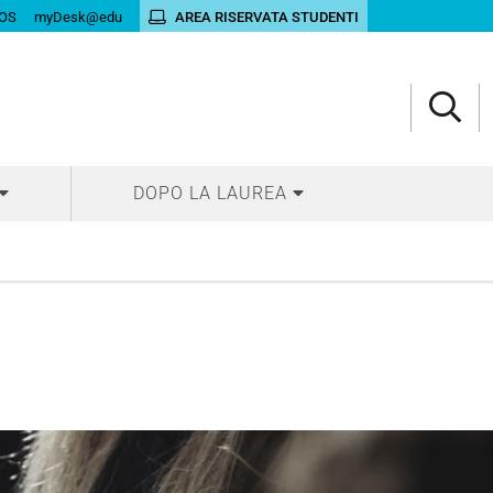
OS
myDesk@edu
AREA RISERVATA STUDENTI
DOPO LA LAUREA