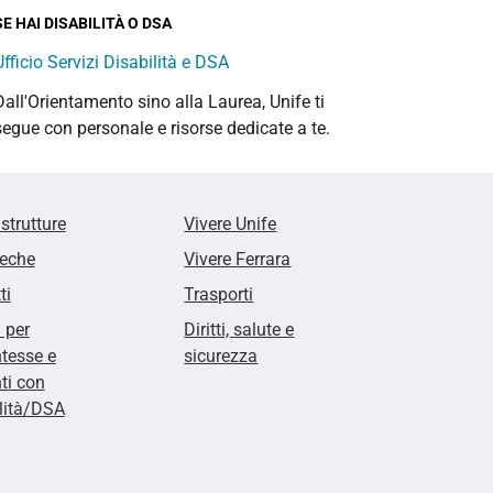
SE HAI DISABILITÀ O DSA
Ufficio Servizi Disabilità e DSA
Dall'Orientamento sino alla Laurea, Unife ti
segue con personale e risorse dedicate a te.
 strutture
Vivere Unife
teche
Vivere Ferrara
ti
Trasporti
i per
Diritti, salute e
tesse e
sicurezza
ti con
lità/DSA