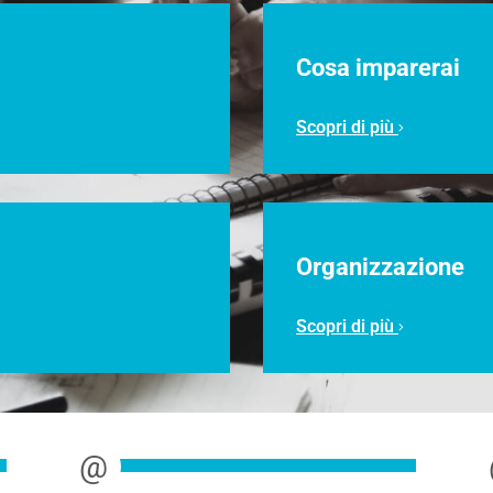
Cosa imparerai
Scopri di più
Organizzazione
Scopri di più