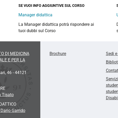
SE VUOI INFO AGGIUNTIVE SUL CORSO
Manager didattica
La Manager didattica potrà rispondere ai
tuoi dubbi sul Corso
O DI MEDICINA
Brochure
Sedi e
LE E PER LA
Biblio
Contat
ari, 46 - 44121
Serviz
studen
ORE
studen
a Tisato
Disabi
DATTICO
 Dario Garrido