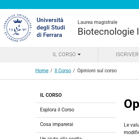
Cerca
Università
nel
Laurea magistrale
degli Studi
sito
Biotecnologie I
di Ferrara
IL CORSO
ISCRIVER
Home
Il Corso
Opinioni sul corso
N
IL CORSO
a
Op
v
Esplora il Corso
i
g
Cosa imparerai
Le valu
a
modific
z
Un aiuto alla scelta