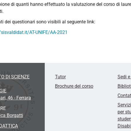
ione di quanti hanno effettuato la valutazione del corso di laur
i.
tati dei questionari sono visibili al seguente link:
//sisvaldidat.it/AT-UNIFE/AA-2021
O DI SCIENZE
Tutor
Sedi e
E
Brochure del corso
Biblio
GIE
Contat
ari, 46 - Ferrara
Serviz
ORE
per st
ca Borgatti
studen
DATTICA
Disabi