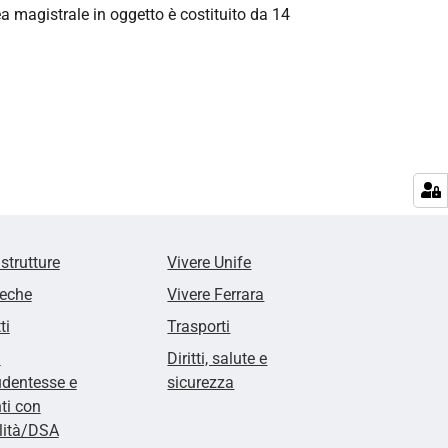
ea magistrale in oggetto è costituito da 14
 strutture
Vivere Unife
teche
Vivere Ferrara
ti
Trasporti
i
Diritti, salute e
udentesse e
sicurezza
ti con
lità/DSA