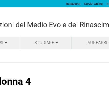
Redazione
Servizi Online
S
izioni del Medio Evo e del Rinasci
SI
STUDIARE
LAUREARSI
lonna 4