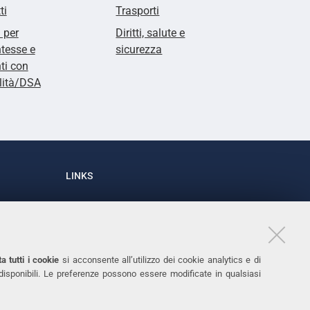
ti
Trasporti
i per
Diritti, salute e
tesse e
sicurezza
ti con
lità/DSA
LINKS
Accessibilità
1
Dichiarazione di accessibilità
Protezione dati personali
a tutti i cookie
si acconsente all’utilizzo dei cookie analytics e di
Cookies
 disponibili. Le preferenze possono essere modificate in qualsiasi