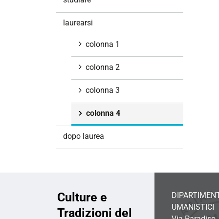
i
o
laurearsi
n
e
colonna 1
colonna 2
colonna 3
colonna 4
dopo laurea
Culture e
DIPARTIMENT
UMANISTICI
Tradizioni del
Via Paradiso,