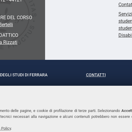
Contat
Serviz
RE DEL CORSO
studen
ertelli
studen
DATTICO
Disabi
a Rizzati
DEGLI STUDI DI FERRARA
CONTATTI
rof.ssa Laura Ramaciotti
Tel. +39 0532 293111
o Ariosto, 35 - 44121 Ferrara
Fax. +39 0532 29303
370382 - P.IVA 00434690384
PEC
mento delle pagine, e cookie di profilazione di terze parti. Selezionando
Accett
ie tecnici necessari alla navigazione e alcuni contenuti potrebbero non essere
 Policy
.