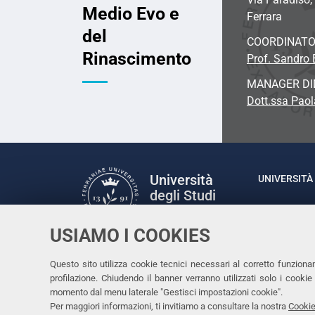
Medio Evo e
Ferrara
del
COORDINATO
Rinascimento
Prof. Sandro B
MANAGER DI
Dott.ssa Paol
Università
UNIVERSITÀ 
degli Studi
Rettrice: P
di Ferrara
via Ludovic
USIAMO I COOKIES
C.F. 80007
Seguici su
Questo sito utilizza cookie tecnici necessari al corretto funziona
Facebook
Linkedin
Instagram
Youtube
profilazione. Chiudendo il banner verranno utilizzati solo i cook
momento dal menu laterale "Gestisci impostazioni cookie".
Per maggiori informazioni, ti invitiamo a consultare la nostra
Cookie