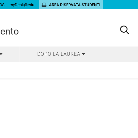
OS
myDesk@edu
AREA RISERVATA STUDENTI
mento
DOPO LA LAUREA