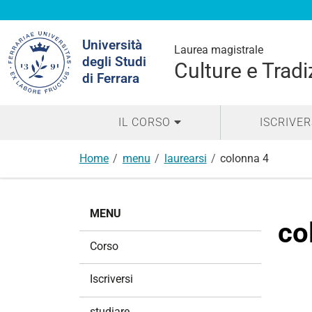
Cerca
Università
nel
Laurea magistrale
degli Studi
sito
Culture e Trad
di Ferrara
IL CORSO
ISCRIVER
Home
menu
laurearsi
colonna 4
N
MENU
a
co
v
Corso
i
g
Iscriversi
a
z
studiare