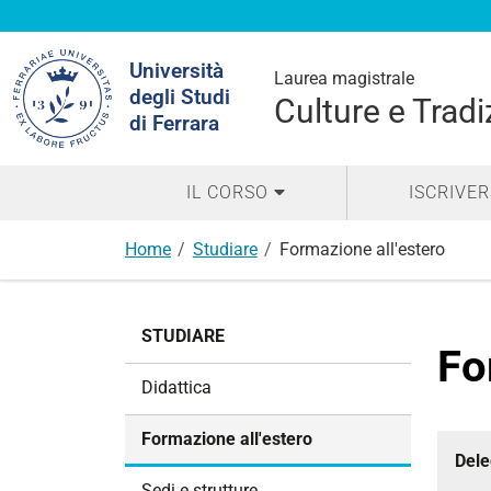
Cerca
Università
nel
Laurea magistrale
degli Studi
sito
Culture e Trad
di Ferrara
IL CORSO
ISCRIVER
Home
Studiare
Formazione all'estero
N
STUDIARE
a
Fo
v
Didattica
i
g
Formazione all'estero
a
Dele
z
Sedi e strutture