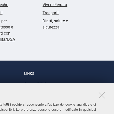
teche
Vivere Ferrara
ti
Trasporti
i per
Diritti, salute e
tesse e
sicurezza
ti con
lità/DSA
LINKS
Accessibilità
1
Dichiarazione di accessibilità
Protezione dati personali
a tutti i cookie
si acconsente all’utilizzo dei cookie analytics e di
Cookies
 disponibili. Le preferenze possono essere modificate in qualsiasi