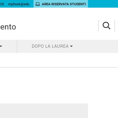
OS
myDesk@edu
AREA RISERVATA STUDENTI
mento
DOPO LA LAUREA