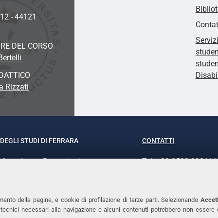
Biblio
 12 - 44121
Contat
Serviz
RE DEL CORSO
studen
ertelli
studen
DATTICO
Disabi
a Rizzati
DEGLI STUDI DI FERRARA
CONTATTI
rof.ssa Laura Ramaciotti
Tel. +39 0532 293111
o Ariosto, 35 - 44121 Ferrara
Fax. +39 0532 29303
370382 - P.IVA 00434690384
PEC
mento delle pagine, e cookie di profilazione di terze parti. Selezionando
Accett
ie tecnici necessari alla navigazione e alcuni contenuti potrebbero non essere