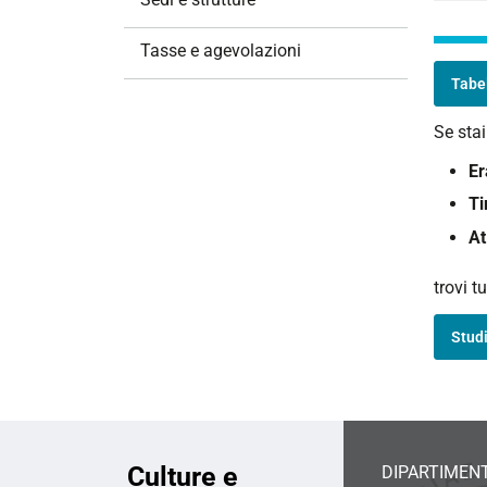
i
o
Tasse e agevolazioni
n
Tabe
e
Se sta
E
Ti
At
trovi t
Studi
Culture e
DIPARTIMENT