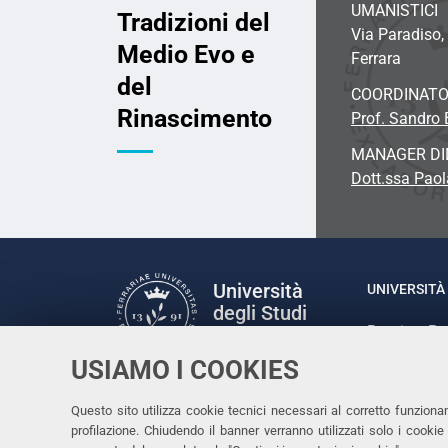
UMANISTICI
Tradizioni del
Via Paradiso,
Medio Evo e
Ferrara
del
COORDINATO
Rinascimento
Prof. Sandro B
MANAGER DI
Dott.ssa Paol
Università
UNIVERSITÀ 
degli Studi
Rettrice: P
di Ferrara
via Ludovic
USIAMO I COOKIES
C.F. 80007
Seguici su
Questo sito utilizza cookie tecnici necessari al corretto funziona
Facebook
Linkedin
Instagram
Youtube
profilazione. Chiudendo il banner verranno utilizzati solo i cook