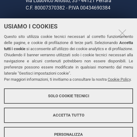
via Ludovico Ariosto, 35 - 44121 Ferrara
C.F. 80007370382 - P.IVA 00434690384
USIAMO I COOKIES
CONTATTI
Questo sito utilizza cookie tecnici necessari al corretto funzionamento
Tel. +39 0532 293111
delle pagine, e cookie di profilazione di terze parti. Selezionando
Accetta
Fax. +39 0532 293031
tutti i cookie
si acconsente all’utilizzo dei cookie analytics e di profilazione.
PEC
Chiudendo il banner verranno utilizzati solo i cookie tecnici necessari alla
navigazione e alcuni contenuti potrebbero non essere disponibili. Le
preferenze possono essere modificate in qualsiasi momento dal menu
LINKS
laterale "Gestisci impostazioni cookie".
Per maggiori informazioni, ti invitiamo a consultare la nostra
Cookie Policy
.
Accessibilità
Dichiarazione di accessibilità
SOLO COOKIE TECNICI
Protezione dati personali
Cookies
ACCETTA TUTTO
PERSONALIZZA