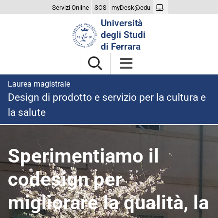
Servizi Online
SOS
myDesk@edu
Cerca
Università
nel
degli Studi
sito
di Ferrara
Laurea magistrale
Design di prodotto e servizio per la cultura e
la salute
homepage
Sperimentiamo il
codesign per
migliorare la qualità, la