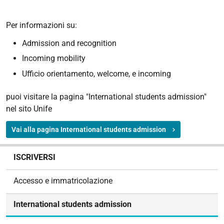
Per informazioni su:
Admission and recognition
Incoming mobility
Ufficio orientamento, welcome, e incoming
puoi visitare la pagina "International students admission"
nel sito Unife
Vai alla pagina International students admission
N
ISCRIVERSI
a
v
Accesso e immatricolazione
i
g
International students admission
a
z