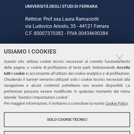
UNIVERSITÀ DEGLI STUDI DI FERRARA
Rettrice: Prof.ssa Laura Ramaciotti
via Ludovico Ariosto, 35 - 44121 Ferrara
C.F. 80007370382 - P.IVA 00434690384
USIAMO I COOKIES
CONTATTI
Questo sito utilizza cookie tecnici necessari al corretto funzionamento
Tel. +39 0532 293111
delle pagine, e cookie di profilazione di terze parti. Selezionando
Accetta
Fax. +39 0532 293031
tutti i cookie
si acconsente all’utilizzo dei cookie analytics e di profilazione.
PEC
Chiudendo il banner verranno utilizzati solo i cookie tecnici necessari alla
navigazione e alcuni contenuti potrebbero non essere disponibili. Le
preferenze possono essere modificate in qualsiasi momento dal menu
LINKS
laterale "Gestisci impostazioni cookie".
Per maggiori informazioni, ti invitiamo a consultare la nostra
Cookie Policy
.
Accessibilità
Dichiarazione di accessibilità
SOLO COOKIE TECNICI
Protezione dati personali