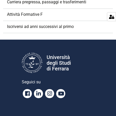
Carriera pregressa, passaggi e trasferimenti
i
o
Attività Formative F
n
e
Iscriversi ad anni successivi al primo
Università
degli Studi
di Ferrara
Seguici su
Facebook
Linkedin
Instagram
Youtube