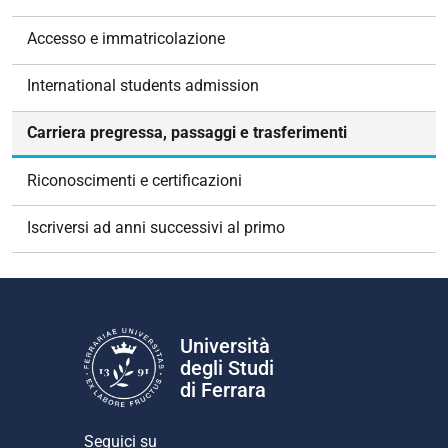
a
v
Accesso e immatricolazione
i
g
International students admission
a
z
Carriera pregressa, passaggi e trasferimenti
i
o
Riconoscimenti e certificazioni
n
e
Iscriversi ad anni successivi al primo
Università
degli Studi
di Ferrara
Seguici su