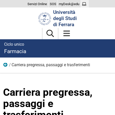
Servizi Online
SOS
myDesk@edu
Cerca
Università
nel
degli Studi
sito
di Ferrara
Ciclo unico
Farmacia
Carriera pregressa, passaggi e trasferimenti
Iscriversi
Carriera pregressa,
passaggi e
trasferimenti