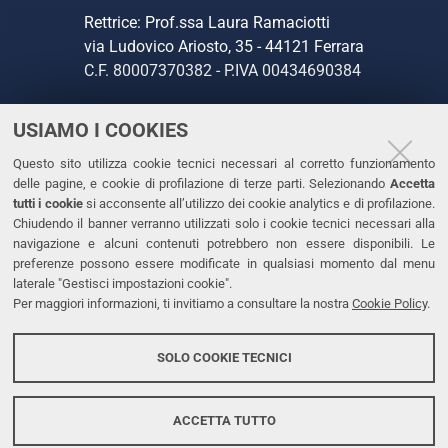
Rettrice: Prof.ssa Laura Ramaciotti
via Ludovico Ariosto, 35 - 44121 Ferrara
C.F. 80007370382 - P.IVA 00434690384
USIAMO I COOKIES
CONTATTI
Questo sito utilizza cookie tecnici necessari al corretto funzionamento
Tel. +39 0532 293111
delle pagine, e cookie di profilazione di terze parti. Selezionando
Accetta
Fax. +39 0532 293031
tutti i cookie
si acconsente all’utilizzo dei cookie analytics e di profilazione.
PEC
Chiudendo il banner verranno utilizzati solo i cookie tecnici necessari alla
navigazione e alcuni contenuti potrebbero non essere disponibili. Le
preferenze possono essere modificate in qualsiasi momento dal menu
LINKS
laterale "Gestisci impostazioni cookie".
Per maggiori informazioni, ti invitiamo a consultare la nostra
Cookie Policy
.
Accessibilità
Dichiarazione di accessibilità
SOLO COOKIE TECNICI
Protezione dati personali
Cookies
ACCETTA TUTTO