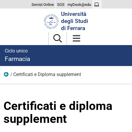
Servizi Online
SOS
myDesk@edu
Cerca
Università
nel
degli Studi
sito
di Ferrara
Ciclo unico
Farmacia
Certificati e Diploma supplement
Laurearsi
Certificati e diploma
supplement