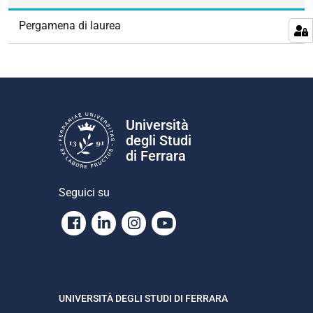
n
e
Pergamena di laurea
Università
degli Studi
di Ferrara
Seguici su
Facebook
Linkedin
Instagram
Youtube
UNIVERSITÀ DEGLI STUDI DI FERRARA