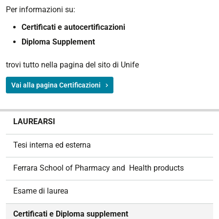
Per informazioni su:
Certificati e autocertificazioni
Diploma Supplement
trovi tutto nella pagina del sito di Unife
Vai alla pagina Certificazioni
N
LAUREARSI
a
v
Tesi interna ed esterna
i
g
Ferrara School of Pharmacy and Health products
a
z
Esame di laurea
i
o
Certificati e Diploma supplement