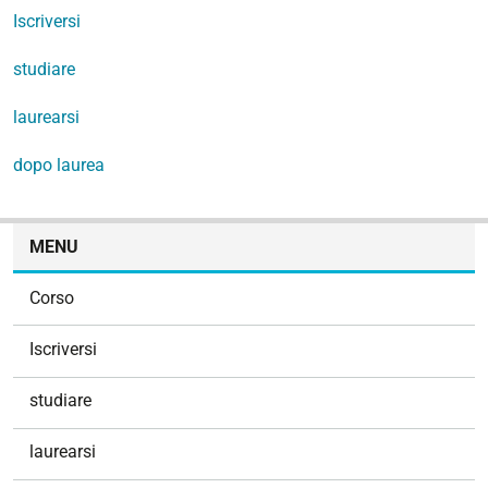
Iscriversi
studiare
laurearsi
dopo laurea
N
MENU
a
v
Corso
i
g
Iscriversi
a
z
studiare
i
o
laurearsi
n