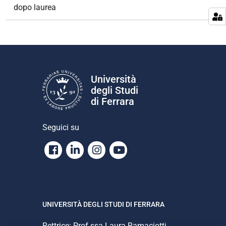
e
dopo laurea
Università
degli Studi
di Ferrara
Seguici su
Facebook
Linkedin
Instagram
Youtube
UNIVERSITÀ DEGLI STUDI DI FERRARA
Rettrice: Prof.ssa Laura Ramaciotti