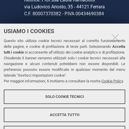
via Ludovico Ariosto, 35 - 44121 Ferrara
C.F. 80007370382 - P.IVA 00434690384
USIAMO I COOKIES
CONTATTI
Questo sito utilizza cookie tecnici necessari al corretto funzionamento
Tel. +39 0532 293111
delle pagine, e cookie di profilazione di terze parti. Selezionando
Accetta
Fax. +39 0532 293031
tutti i cookie
si acconsente all’utilizzo dei cookie analytics e di profilazione.
PEC
Chiudendo il banner verranno utilizzati solo i cookie tecnici necessari alla
navigazione e alcuni contenuti potrebbero non essere disponibili. Le
preferenze possono essere modificate in qualsiasi momento dal menu
LINKS
laterale "Gestisci impostazioni cookie".
Per maggiori informazioni, ti invitiamo a consultare la nostra
Cookie Policy
.
Accessibilità
Dichiarazione di accessibilità
SOLO COOKIE TECNICI
Protezione dati personali
Cookies
ACCETTA TUTTO