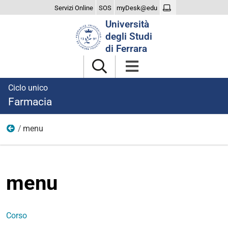
Servizi Online
SOS
myDesk@edu
Cerca
Università
nel
degli Studi
sito
di Ferrara
Ciclo unico
Farmacia
menu
Home
menu
Corso