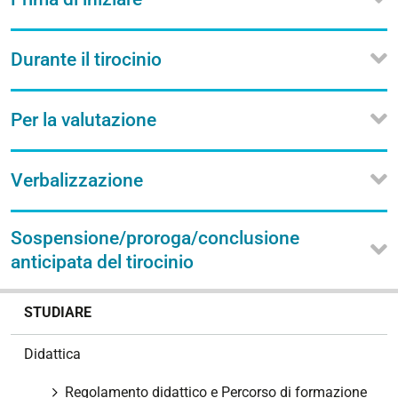
Durante il tirocinio
Per la valutazione
Verbalizzazione
Sospensione/proroga/conclusione
anticipata del tirocinio
N
STUDIARE
a
v
Didattica
i
g
Regolamento didattico e Percorso di formazione