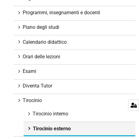
a
z
Programmi, insegnamenti e docenti
i
o
Piano degli studi
n
e
Calendario didattico
Orari delle lezioni
Esami
Diventa Tutor
Tirocinio
Tirocinio interno
Tirocinio esterno