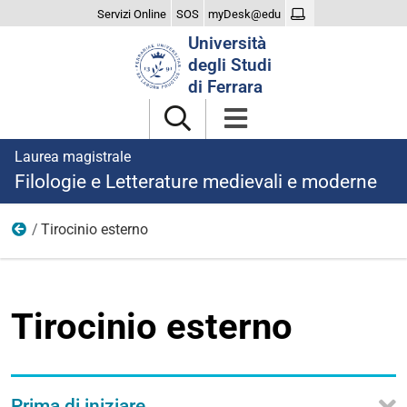
Servizi Online
SOS
myDesk@edu
Cerca
Università
nel
degli Studi
sito
di Ferrara
Laurea magistrale
Filologie e Letterature medievali e moderne
Tirocinio esterno
Tirocinio
Tirocinio esterno
Prima di iniziare