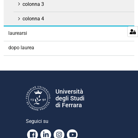
colonna 3
colonna 4
laurearsi
dopo laurea
Università
degli Studi
di Ferrara
Seguici su
Facebook
Linkedin
Instagram
Youtube