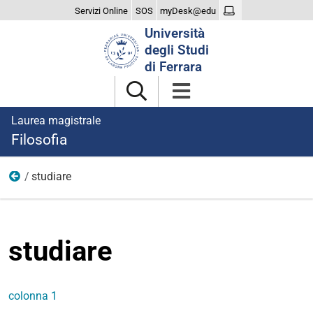
Servizi Online
SOS
myDesk@edu
Cerca
Università
nel
degli Studi
sito
di Ferrara
Laurea magistrale
Filosofia
studiare
menu
studiare
colonna 1