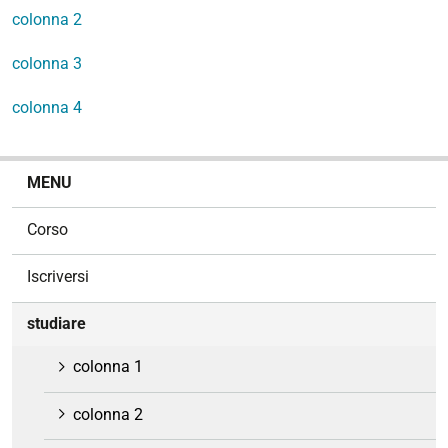
colonna 2
colonna 3
colonna 4
N
MENU
a
v
Corso
i
g
Iscriversi
a
z
studiare
i
o
colonna 1
n
e
colonna 2