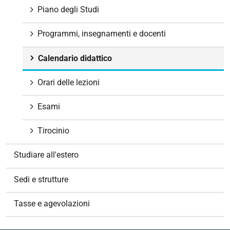
g
Piano degli Studi
a
z
Programmi, insegnamenti e docenti
i
o
Calendario didattico
n
e
Orari delle lezioni
Esami
Tirocinio
Studiare all'estero
Sedi e strutture
Tasse e agevolazioni