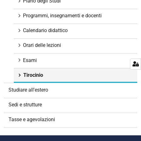
Piano degli Studi
a
z
Programmi, insegnamenti e docenti
i
o
Calendario didattico
n
e
Orari delle lezioni
Esami
Tirocinio
Studiare all'estero
Sedi e strutture
Tasse e agevolazioni