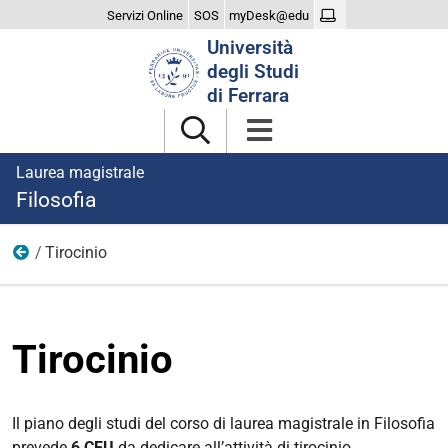
Servizi Online
SOS
myDesk@edu
Cerca
Università
nel
degli Studi
sito
di Ferrara
Laurea magistrale
Filosofia
Tirocinio
Didattica
Tirocinio
Il piano degli studi del corso di laurea magistrale in Filosofia
prevede
6 CFU
da dedicare all’attività di tirocinio