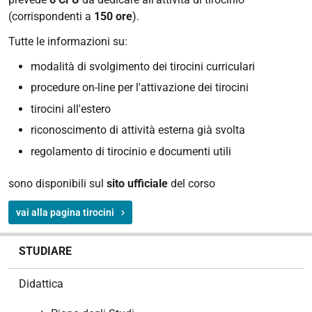
(corrispondenti a
150 ore
).
Tutte le informazioni su:
modalità di svolgimento dei tirocini curriculari
procedure on-line per l'attivazione dei tirocini
tirocini all'estero
riconoscimento di attività esterna già svolta
regolamento di tirocinio e documenti utili
sono disponibili sul
sito ufficiale
del corso
vai alla pagina tirocini
N
STUDIARE
a
v
Didattica
i
g