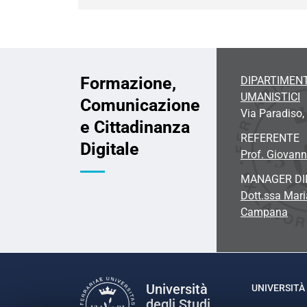
Formazione,
DIPARTIMENT
UMANISTICI
Comunicazione
Via Paradiso, 
e Cittadinanza
REFERENTE
Digitale
Prof. Giovann
MANAGER DI
Dott.ssa Mari
Campana
Università
UNIVERSITÀ 
degli Studi