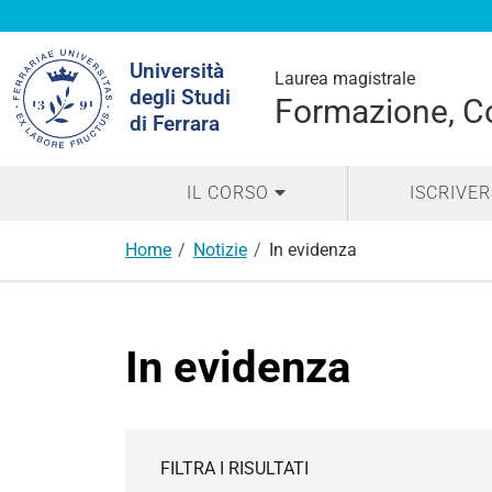
Cerca
Università
nel
Laurea magistrale
degli Studi
sito
Formazione, Co
di Ferrara
IL CORSO
ISCRIVER
Home
Notizie
In evidenza
In evidenza
FILTRA I RISULTATI