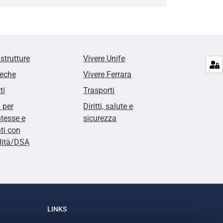
 strutture
Vivere Unife
teche
Vivere Ferrara
ti
Trasporti
i per
Diritti, salute e
tesse e
sicurezza
ti con
lità/DSA
LINKS