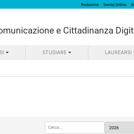
Redazione
Servizi Online
S
municazione e Cittadinanza Digit
SI
STUDIARE
LAUREARSI