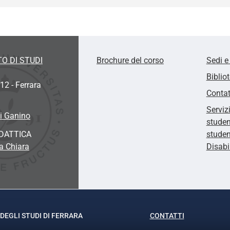
O DI STUDI
Brochure del corso
Sedi e
Biblio
12 - Ferrara
Contat
Serviz
i Ganino
studen
DATTICA
studen
a Chiara
Disabi
DEGLI STUDI DI FERRARA
CONTATTI