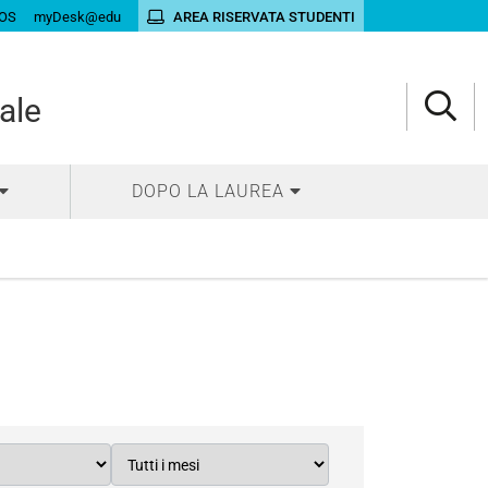
OS
myDesk@edu
AREA RISERVATA STUDENTI
ale
DOPO LA LAUREA