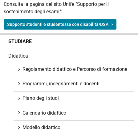
Consulta la pagina del sito Unife "Supporto per il
sostenimento degli esami":
Supporto studenti e studentesse con disabilità/DSA
N
STUDIARE
a
v
Didattica
i
g
Regolamento didattico e Percorso di formazione
a
z
Programmi, insegnamenti e docenti
i
o
Piano degli studi
n
e
Calendario didattico
Modello didattico