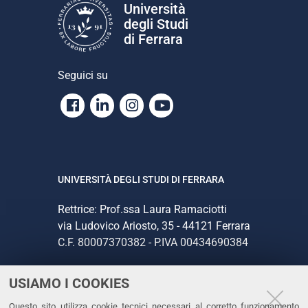
Università
degli Studi
di Ferrara
Seguici su
Facebook
Linkedin
Instagram
Youtube
UNIVERSITÀ DEGLI STUDI DI FERRARA
Rettrice: Prof.ssa Laura Ramaciotti
via Ludovico Ariosto, 35 - 44121 Ferrara
C.F. 80007370382 - P.IVA 00434690384
USIAMO I COOKIES
CONTATTI
Questo sito utilizza cookie tecnici necessari al corretto funzionamento