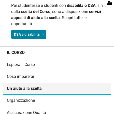
Per studentesse e studenti con
disabilità o DSA
, sin
dalla
scelta del Corso
, sono a disposizione
servizi
appositi di aiuto alla scelta
. Scopri tutte le
opportunità.
DSA e disabilità
N
IL CORSO
a
v
Esplora il Corso
i
g
Cosa imparerai
a
z
Un aiuto alla scelta
i
o
Organizzazione
n
e
Assicurazione Qualità