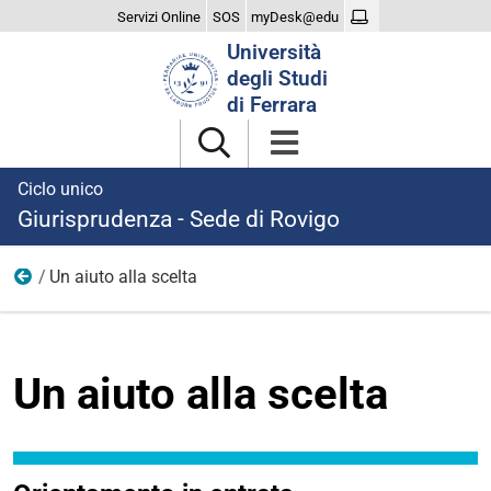
Servizi Online
SOS
myDesk@edu
Cerca
Università
nel
degli Studi
sito
di Ferrara
Ciclo unico
Giurisprudenza - Sede di Rovigo
Un aiuto alla scelta
Il Corso
Un aiuto alla scelta