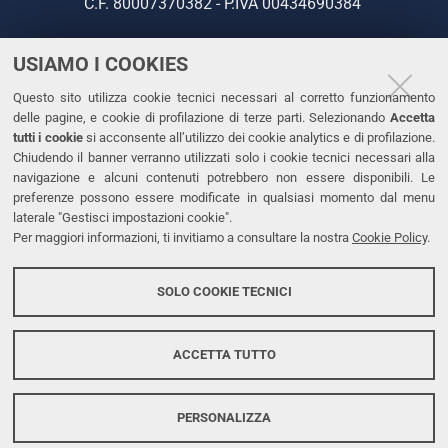
C.F. 80007370382 - P.IVA 00434690384
USIAMO I COOKIES
CONTATTI
Questo sito utilizza cookie tecnici necessari al corretto funzionamento
Tel. +39 0532 293111
delle pagine, e cookie di profilazione di terze parti. Selezionando
Accetta
Fax. +39 0532 293031
tutti i cookie
si acconsente all’utilizzo dei cookie analytics e di profilazione.
PEC
Chiudendo il banner verranno utilizzati solo i cookie tecnici necessari alla
navigazione e alcuni contenuti potrebbero non essere disponibili. Le
preferenze possono essere modificate in qualsiasi momento dal menu
LINKS
laterale "Gestisci impostazioni cookie".
Per maggiori informazioni, ti invitiamo a consultare la nostra
Cookie Policy
.
Accessibilità
Dichiarazione di accessibilità
SOLO COOKIE TECNICI
Protezione dati personali
Cookies
ACCETTA TUTTO
PERSONALIZZA
Copyright @ 2026, Università di Ferrara