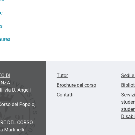
re
si
aurea
O DI
Tutor
Sedi e
ENZA
Brochure del corso
Biblio
, via D. Angeli
Contatti
Serviz
studen
Corso del Popolo,
studen
Disab
RE DEL CORSO
a Martinelli