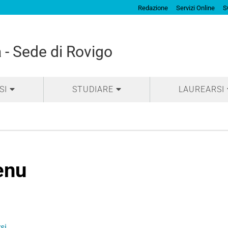
Redazione
Servizi Online
S
 - Sede di Rovigo
SI
STUDIARE
LAUREARSI
enu
rsi