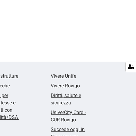
 strutture
Vivere Unife
teche
Vivere Rovigo
i per
Diritti, salute e
tesse e
sicurezza
ti con
UniverCity Card -
ilità/DSA
CUR Rovigo
Succede oggi in