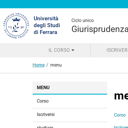
Cerca
Università
nel
Ciclo unico
degli Studi
sito
Giurisprudenza
di Ferrara
IL CORSO
ISCRIVER
Home
menu
N
MENU
a
m
v
Corso
i
g
Iscriversi
Corso
a
z
Iscrive
studiare