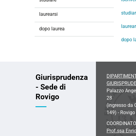
i
o
studia
laurearsi
n
laurear
e
dopo laurea
dopo l
Giurisprudenza
DIPARTIMENT
GIURISPRUD
- Sede di
Palazzo Angeli
Rovigo
28
(ingresso da 
149) - Rovigo
COORDINATO
Prof.ssa Enric