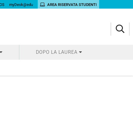
OS
myDesk@edu
AREA RISERVATA STUDENTI
DOPO LA LAUREA