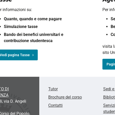
r informazioni su:
Per in
Quanto, q
uando e c
ome pagare
Se
Simulazione tasse
Be
Bando dei benefici universitari e
Co
contribuzione studentesca
visita 
sito Un
Vedi pagina Tasse
Pagin
O DI
Tutor
Sedi e
ENZA
Brochure del corso
Biblio
, via D. Angeli
Contatti
Serviz
studen
Corso del Popolo,