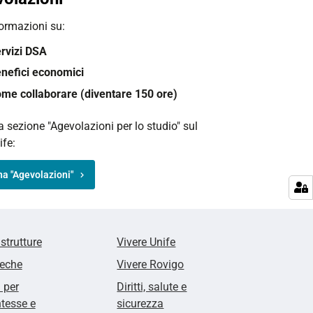
formazioni su:
rvizi DSA
nefici economici
me collaborare (diventare 150 ore)
la sezione "Agevolazioni per lo studio" sul
ife:
a "Agevolazioni"
 strutture
Vivere Unife
teche
Vivere Rovigo
i per
Diritti, salute e
tesse e
sicurezza