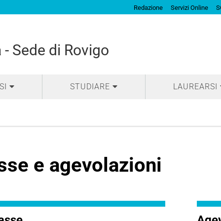
Redazione
Servizi Online
S
 - Sede di Rovigo
SI
STUDIARE
LAUREARSI
sse e agevolazioni
asse
Agev