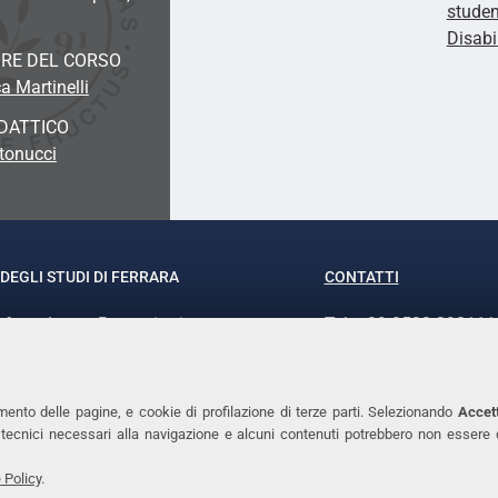
studen
Disab
RE DEL CORSO
a Martinelli
DATTICO
tonucci
DEGLI STUDI DI FERRARA
CONTATTI
rof.ssa Laura Ramaciotti
Tel. +39 0532 293111
o Ariosto, 35 - 44121 Ferrara
Fax. +39 0532 29303
370382 - P.IVA 00434690384
PEC
mento delle pagine, e cookie di profilazione di terze parti. Selezionando
Accett
ie tecnici necessari alla navigazione e alcuni contenuti potrebbero non essere
 Policy
.