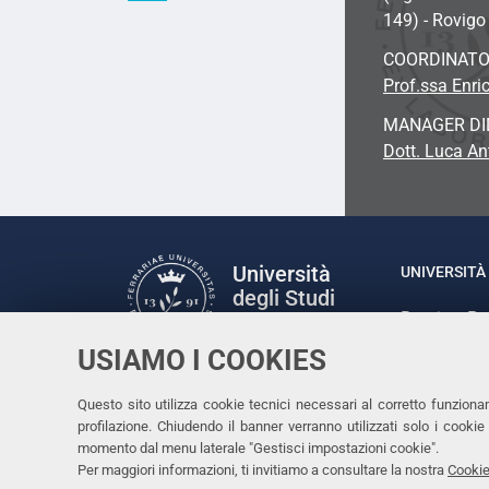
149) - Rovigo
COORDINATO
Prof.ssa Enric
MANAGER DI
Dott. Luca An
Università
UNIVERSITÀ 
degli Studi
Rettrice: P
di Ferrara
via Ludovic
USIAMO I COOKIES
C.F. 80007
Seguici su
Questo sito utilizza cookie tecnici necessari al corretto funziona
Facebook
Linkedin
Instagram
Youtube
profilazione. Chiudendo il banner verranno utilizzati solo i cook
momento dal menu laterale "Gestisci impostazioni cookie".
Per maggiori informazioni, ti invitiamo a consultare la nostra
Cookie