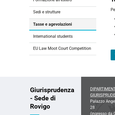
i
Pe
o
Sedi e strutture
n
e
Tasse e agevolazioni
International students
EU Law Moot Court Competition
Giurisprudenza
DIPARTIMENT
GIURISPRUD
- Sede di
Palazzo Angeli
Rovigo
28
(ingresso da 