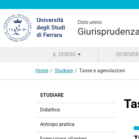
Cerca
Università
nel
Ciclo unico
degli Studi
sito
Giurisprudenza
di Ferrara
IL CORSO
ISCRIVER
Home
Studiare
Tasse e agevolazioni
N
STUDIARE
a
Ta
v
Didattica
i
g
Anticipo pratica
a
z
T
Formazione all'estero