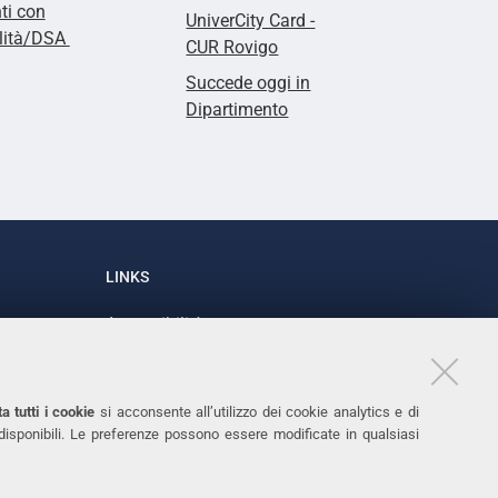
ti con
UniverCity Card -
ilità/DSA
CUR Rovigo
Succede oggi in
Dipartimento
LINKS
Accessibilità
1
Dichiarazione di accessibilità
Protezione dati personali
a tutti i cookie
si acconsente all’utilizzo dei cookie analytics e di
Cookies
 disponibili. Le preferenze possono essere modificate in qualsiasi