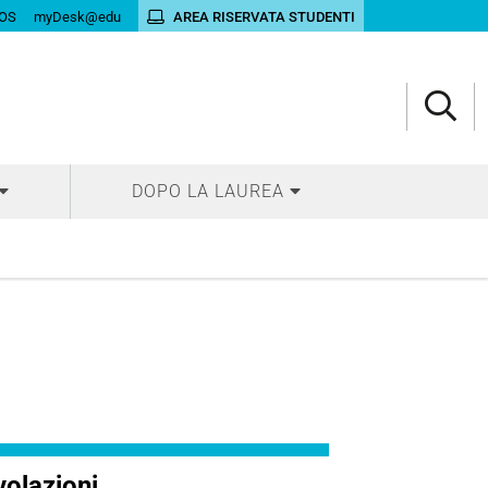
OS
myDesk@edu
AREA RISERVATA STUDENTI
DOPO LA LAUREA
olazioni