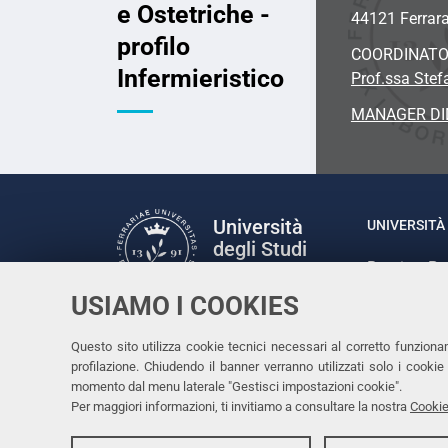
e Ostetriche -
44121 Ferrar
profilo
COORDINAT
Infermieristico
Prof.ssa Stef
MANAGER DI
Università
UNIVERSITÀ 
degli Studi
Rettrice: P
di Ferrara
via Ludovic
USIAMO I COOKIES
C.F. 80007
Seguici su
Questo sito utilizza cookie tecnici necessari al corretto funziona
Facebook
Linkedin
Instagram
Youtube
profilazione. Chiudendo il banner verranno utilizzati solo i cook
momento dal menu laterale "Gestisci impostazioni cookie".
Per maggiori informazioni, ti invitiamo a consultare la nostra
Cookie