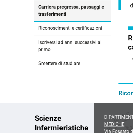
i
d
Carriera pregressa, passaggi e
o
trasferimenti
n
e
Riconoscimenti e certificazioni
R
Iscriversi ad anni successivi al
c
primo
Smettere di studiare
Rico
Scienze
DIPARTIMENT
MEDICHE
Infermieristiche
Via Fossato d