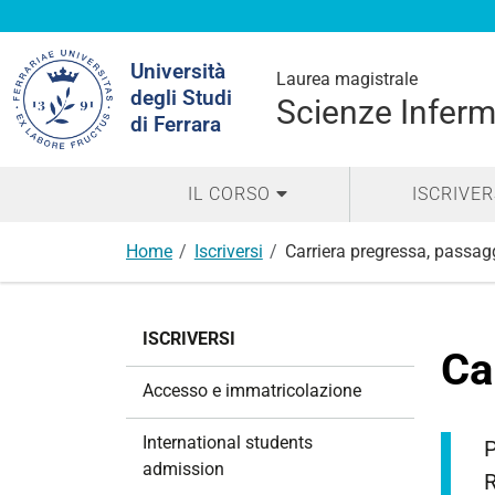
Cerca
Università
nel
Laurea magistrale
degli Studi
sito
Scienze Infermi
di Ferrara
IL CORSO
ISCRIVER
Home
Iscriversi
Carriera pregressa, passagg
N
ISCRIVERSI
a
Ca
v
Accesso e immatricolazione
i
g
International students
P
a
admission
R
z