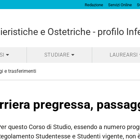
Redazione
Servizi Online
S
eristiche e Ostetriche - profilo Inf
SI
STUDIARE
LAUREARSI
i e trasferimenti
rriera pregressa, passagg
er questo Corso di Studio, essendo a numero prog
egolamento Studentesse e Studenti vigente, non è p