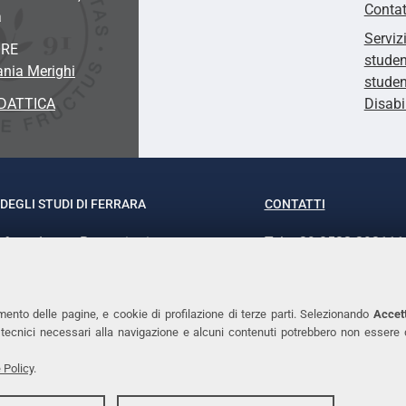
Contat
a
Serviz
ORE
studen
ania Merighi
studen
DATTICA
Disabi
DEGLI STUDI DI FERRARA
CONTATTI
rof.ssa Laura Ramaciotti
Tel. +39 0532 293111
o Ariosto, 35 - 44121 Ferrara
Fax. +39 0532 29303
370382 - P.IVA 00434690384
PEC
mento delle pagine, e cookie di profilazione di terze parti. Selezionando
Accett
ie tecnici necessari alla navigazione e alcuni contenuti potrebbero non essere
 Policy
.