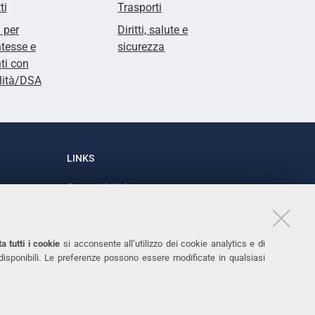
ti
Trasporti
i per
Diritti, salute e
tesse e
sicurezza
ti con
lità/DSA
LINKS
Accessibilità
1
Dichiarazione di accessibilità
Protezione dati personali
a tutti i cookie
si acconsente all’utilizzo dei cookie analytics e di
Cookies
 disponibili. Le preferenze possono essere modificate in qualsiasi