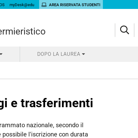
OS
myDesk@edu
AREA RISERVATA STUDENTI
ermieristico
DOPO LA LAUREA
i e trasferimenti
rammato nazionale, secondo il
ossibile l'iscrizione con durata