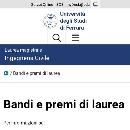
Servizi Online
SOS
myDesk@edu
Cerca
Università
nel
degli Studi
sito
di Ferrara
Laurea magistrale
Ingegneria Civile
Bandi e premi di laurea
Dopo la laurea
Bandi e premi di laurea
Per informazioni su: