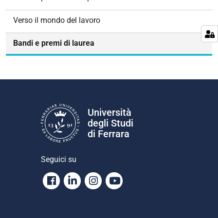
a
z
Verso il mondo del lavoro
i
o
Bandi e premi di laurea
n
e
Università
degli Studi
di Ferrara
Seguici su
Facebook
Linkedin
Instagram
Youtube