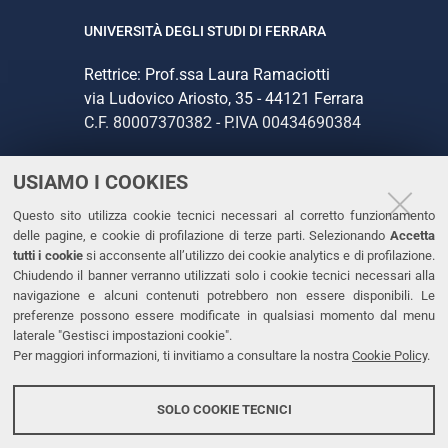
UNIVERSITÀ DEGLI STUDI DI FERRARA
Rettrice: Prof.ssa Laura Ramaciotti
via Ludovico Ariosto, 35 - 44121 Ferrara
C.F. 80007370382 - P.IVA 00434690384
USIAMO I COOKIES
CONTATTI
Questo sito utilizza cookie tecnici necessari al corretto funzionamento
Tel. +39 0532 293111
delle pagine, e cookie di profilazione di terze parti. Selezionando
Accetta
Fax. +39 0532 293031
tutti i cookie
si acconsente all’utilizzo dei cookie analytics e di profilazione.
PEC
Chiudendo il banner verranno utilizzati solo i cookie tecnici necessari alla
navigazione e alcuni contenuti potrebbero non essere disponibili. Le
preferenze possono essere modificate in qualsiasi momento dal menu
LINKS
laterale "Gestisci impostazioni cookie".
Per maggiori informazioni, ti invitiamo a consultare la nostra
Cookie Policy
.
Accessibilità
Dichiarazione di accessibilità
SOLO COOKIE TECNICI
Protezione dati personali