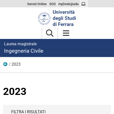
Servizi Online
SOS
myDesk@edu
Cerca
Università
nel
degli Studi
sito
di Ferrara
Laurea magistrale
Ingegneria Civile
2023
Notizie
2023
FILTRA I RISULTATI