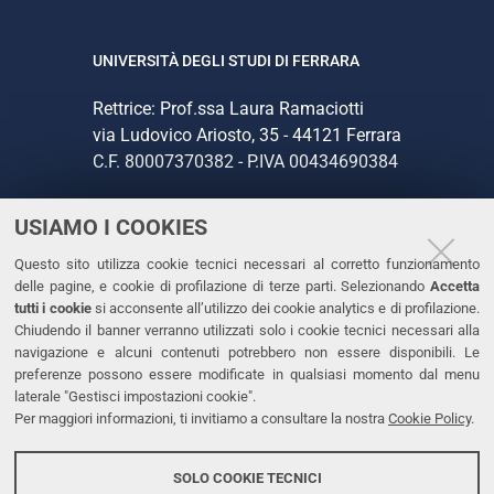
UNIVERSITÀ DEGLI STUDI DI FERRARA
Rettrice: Prof.ssa Laura Ramaciotti
via Ludovico Ariosto, 35 - 44121 Ferrara
C.F. 80007370382 - P.IVA 00434690384
USIAMO I COOKIES
CONTATTI
Questo sito utilizza cookie tecnici necessari al corretto funzionamento
Tel. +39 0532 293111
delle pagine, e cookie di profilazione di terze parti. Selezionando
Accetta
Fax. +39 0532 293031
tutti i cookie
si acconsente all’utilizzo dei cookie analytics e di profilazione.
PEC
Chiudendo il banner verranno utilizzati solo i cookie tecnici necessari alla
navigazione e alcuni contenuti potrebbero non essere disponibili. Le
preferenze possono essere modificate in qualsiasi momento dal menu
LINKS
laterale "Gestisci impostazioni cookie".
Per maggiori informazioni, ti invitiamo a consultare la nostra
Cookie Policy
.
Accessibilità
Dichiarazione di accessibilità
SOLO COOKIE TECNICI